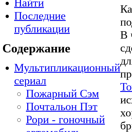
Найти
Ка
Последние
по
публикации
В 
Содержание
сд
дл
Мультипликационный
п
сериал
То
Пожарный Сэм
ис
Почтальон Пэт
хо
Рори - гоночный
бр