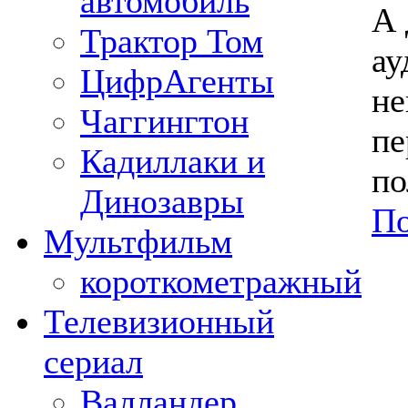
автомобиль
А 
Трактор Том
ау
ЦифрАгенты
не
Чаггингтон
пе
Кадиллаки и
по
Динозавры
По
Мультфильм
короткометражный
Телевизионный
сериал
Валландер