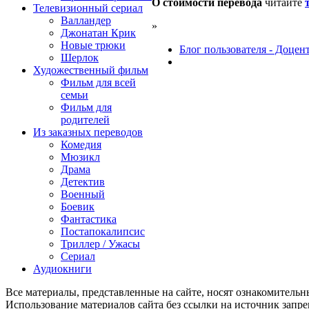
О стоимости перевода
читайте
Телевизионный сериал
Валландер
»
Джонатан Крик
Новые трюки
Блог пользователя - Доцен
Шерлок
Художественный фильм
Фильм для всей
семьи
Фильм для
родителей
Из заказных переводов
Комедия
Мюзикл
Драма
Детектив
Военный
Боевик
Фантастика
Постапокалипсис
Триллер / Ужасы
Сериал
Аудиокниги
Все материалы, представленные на сайте, носят ознакомитель
Использование материалов сайта без ссылки на источник запр