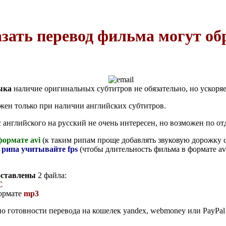
ать перевод фильма могут обр
ыка
наличие оригинальных субтитров не обязательно, но ускоряе
ен только при наличии английских субтитров.
 английского на русский не очень интересен, но возможен по о
формате avi
(к таким рипам проще добавлять звуковую дорожку с
 рипа учитывайте fps
(чтобы длительность фильма в формате av
оставлены
2 файла:
C
формате
mp3
о готовности перевода на кошелек yandex, webmoney или PayPal