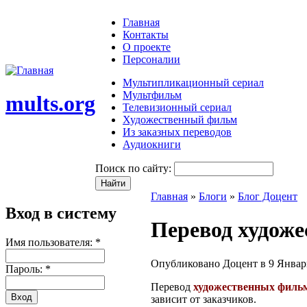
Главная
Контакты
О проекте
Персоналии
Мультипликационный сериал
Мультфильм
mults.org
Телевизионный сериал
Художественный фильм
Из заказных переводов
Аудиокниги
Поиск по сайту:
Главная
»
Блоги
»
Блог Доцент
Вход в систему
Перевод худож
Имя пользователя:
*
Опубликовано Доцент в 9 Январь,
Пароль:
*
Перевод
художественных филь
зависит от заказчиков.