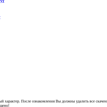
тут
т
ный характер. После ознакомления Вы должны удалить все скаче
ещено!