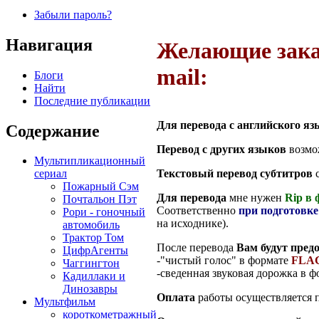
Забыли пароль?
Навигация
Желающие заказ
mail:
Блоги
Найти
Последние публикации
Для перевода с английского яз
Содержание
Перевод с других языков
возмож
Мультипликационный
Текстовый перевод субтитров
с
сериал
Пожарный Сэм
Для перевода
мне нужен
Rip в 
Почтальон Пэт
Соответственно
при подготовке
Рори - гоночный
на исходнике).
автомобиль
Трактор Том
После перевода
Вам будут пред
ЦифрАгенты
-"чистый голос" в формате
FLA
Чаггингтон
-сведенная звуковая дорожка в 
Кадиллаки и
Динозавры
Оплата
работы осуществляется п
Мультфильм
короткометражный