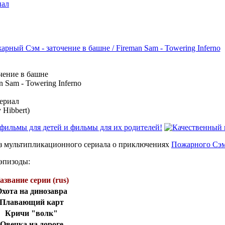
иал
чение в башне
 Sam - Towering Inferno
ериал
 Hibbert)
з мультипликационного сериала о приключениях
Пожарного Сэ
эпизоды:
азвание серии (rus)
хота на динозавра
Плавающий карт
Кричи "волк"
Овечка на дороге