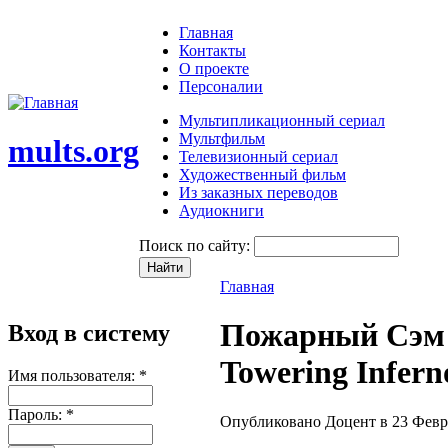
Главная
Контакты
О проекте
Персоналии
Мультипликационный сериал
Мультфильм
mults.org
Телевизионный сериал
Художественный фильм
Из заказных переводов
Аудиокниги
Поиск по сайту:
Главная
Пожарный Сэм -
Вход в систему
Towering Infer
Имя пользователя:
*
Пароль:
*
Опубликовано Доцент в 23 Феврал