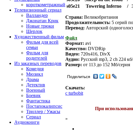
короткометражный
s05e21
Towering Inferno
/
Телевизионный сериал
Валландер
Страна:
Великобритания
Джонатан Крик
Продолжительность:
5 серий по
Новые трюки
Перевод:
Авторский (одноголос
Шерлок
Художественный фильм
Файл
Фильм для всей
Формат:
avi
семьи
Качество:
DVDRip
Фильм для
Видео:
720x416, DivX
родителей
Аудио:
Русский mp3, 2 ch 224 кб/
Из заказных переводов
Размер:
от 113 до 152 Mб/серия
Комедия
Мюзикл
Поделиться
Драма
Детектив
Скачать:
Военный
с turbobit
Боевик
Фантастика
Постапокалипсис
При использовани
Триллер / Ужасы
Сериал
»
Аудиокниги