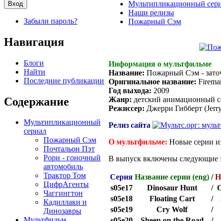
Мультипликационный сер
Наши релизы
Забыли пароль?
Пожарный Сэм
Навигация
Блоги
Информация о мультфильме
Найти
Название:
Пожарный Сэм - зато
Последние публикации
Оригинальное название:
Fireman
Год выхода:
2009
Содержание
Жанр:
детский анимационный с
Режиссер:
Джерри Гибберт (Jerry
Мультипликационный
Релиз сайта
сериал
Пожарный Сэм
О мультфильме:
Новые серии и
Почтальон Пэт
Рори - гоночный
В выпуск включены следующие 
автомобиль
Трактор Том
Серия
Название серии (eng)
/
Н
ЦифрАгенты
s05e17
Dinosaur Hunt
/
О
Чаггингтон
s05e18
Floating Cart
/
Кадиллаки и
s05e19
Cry Wolf
/
Динозавры
Мультфильм
s05e20
Sheep on the Road
/