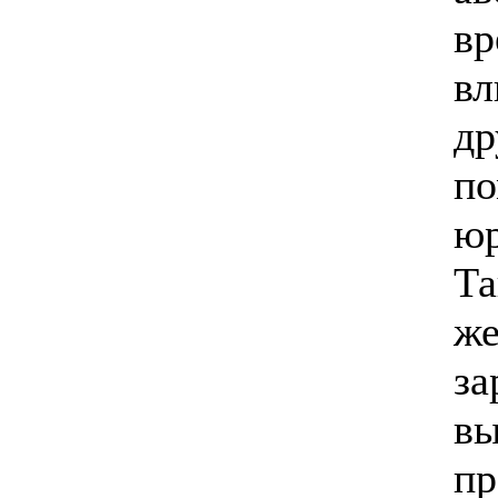
вр
вл
др
по
юр
Та
же
за
вы
пр