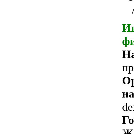
И
ф
Н
пр
О
на
de
Го
Ж