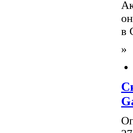
Ак
он
в 
»
С
Ga
Оп