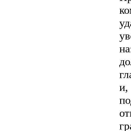
ко
уд
ув
на
до
гл
и,
по
от
гр