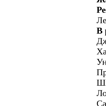
Ре
Л
В 
Дж
Ха
Ун
Пр
Шн
Ло
Са