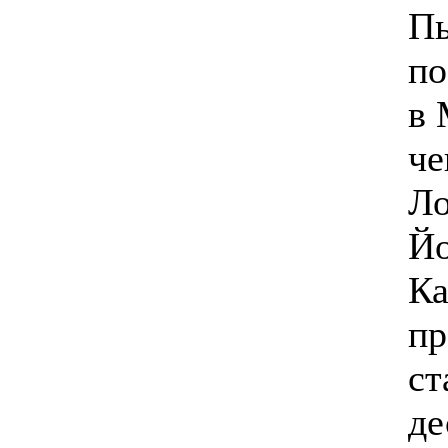
Пь
по
в 
че
Ло
Йо
Ка
пр
ст
де