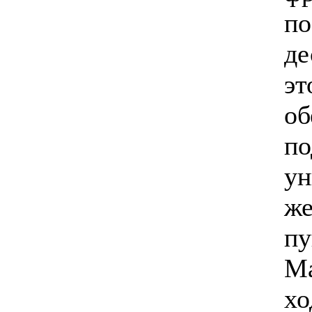
по
де
эт
об
по
ун
же
пу
Ма
хо