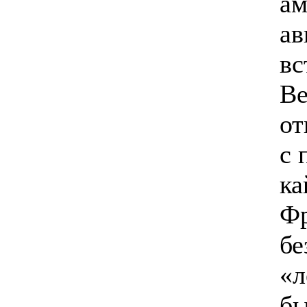
ам
ав
вс
Ве
от
с 
ка
Фр
бе
«л
бы