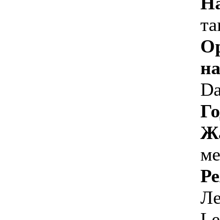
Н
та
О
на
Da
Го
Ж
ме
Ре
Ле
Le