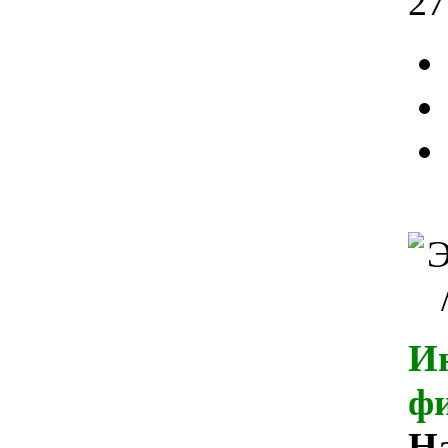
27
И
ф
Н