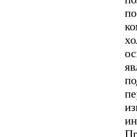
по
ко
хо
ос
яв
по
пе
из
ин
П