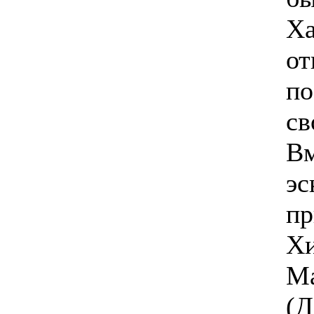
Ха
от
по
св
Вм
эс
пр
Хи
Ма
(Д