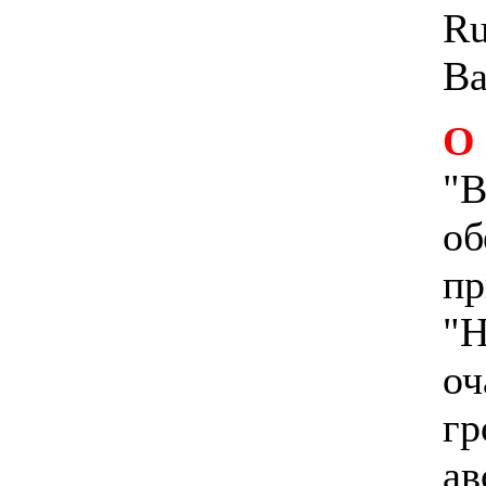
Ru
Ва
О
"В
об
пр
"Н
оч
гр
ав