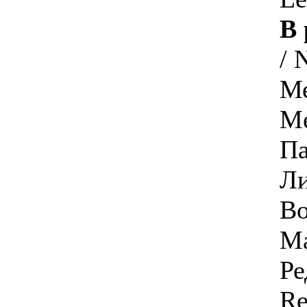
В 
/ 
Ме
Me
Па
Ли
B
Ма
Ре
Re