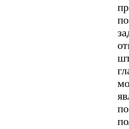
пр
по
за
от
шт
гл
мо
яв
по
по