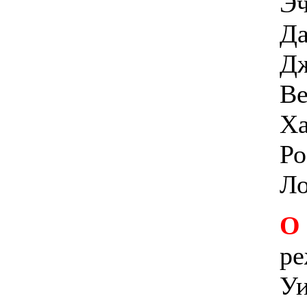
Эч
Да
Дж
Ве
Ха
Ро
Ло
О
ре
Уи