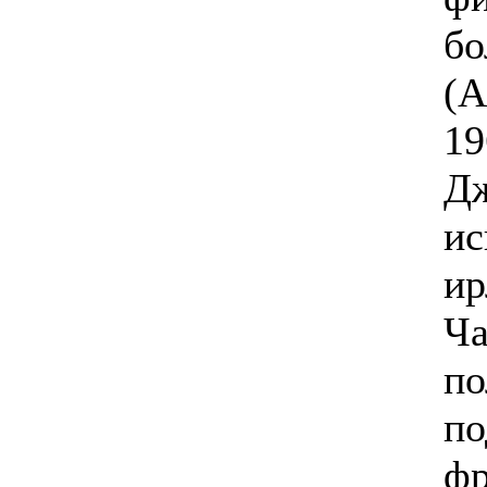
бо
(A
19
Дж
ис
ир
Ча
по
по
фр