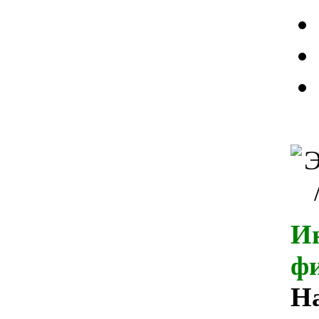
И
ф
Н