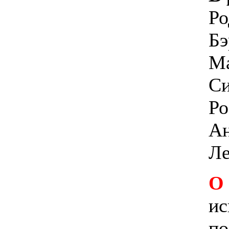
Ро
Бэ
Ма
Си
Ро
Ан
Ле
О
ис
по