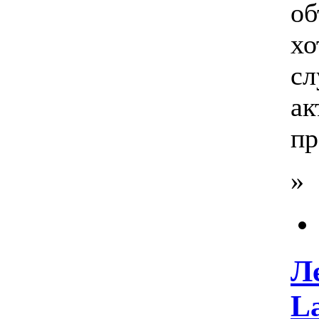
об
хо
сл
ак
пр
»
Л
La