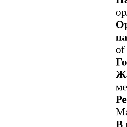
ор
О
на
of
Го
Ж
ме
Ре
Ма
В 