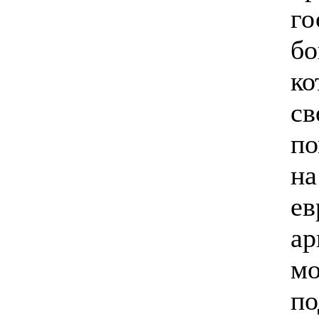
го
бо
ко
св
по
на
ев
ар
м
по