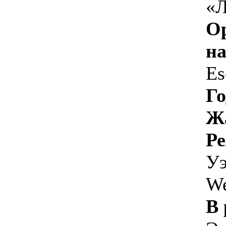
«Л
О
на
Es
Го
Ж
Ре
Уэ
We
В 