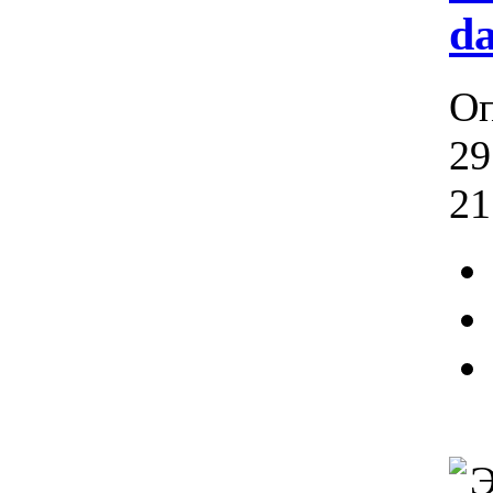
da
Оп
29
21