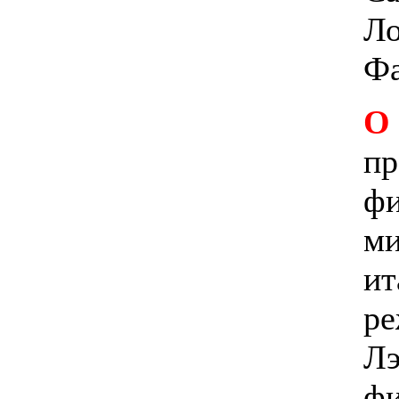
Ло
Фа
О
пр
фи
ми
ит
ре
Лэ
фи