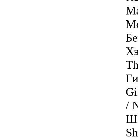
Ма
Mo
Бе
Хэ
Th
Ги
Gi
/ 
Ши
Sh