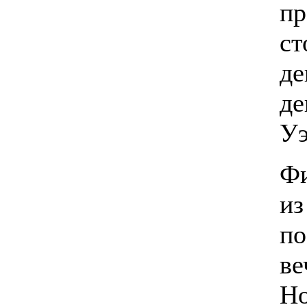
пр
ст
де
де
Уэ
Фи
из
по
ве
Но