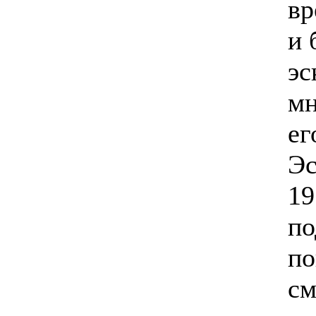
вр
и 
эс
мн
ег
Эс
19
по
по
см