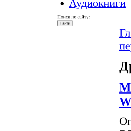
Аудиокниги
Поиск по сайту:
Гл
пе
Д
М
W
Оп