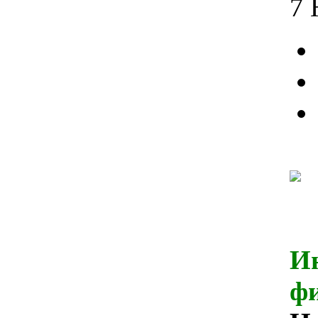
7 
И
ф