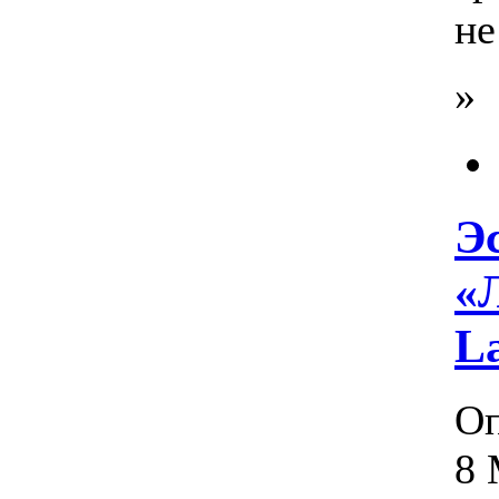
не
»
Э
«
La
Оп
8 