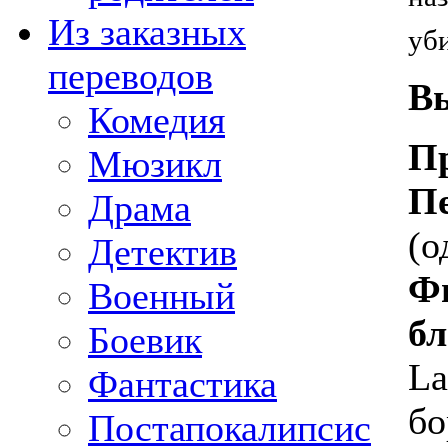
Из заказных
уби
переводов
В
Комедия
П
Мюзикл
Пе
Драма
(о
Детектив
Фи
Военный
бл
Боевик
La
Фантастика
бо
Постапокалипсис