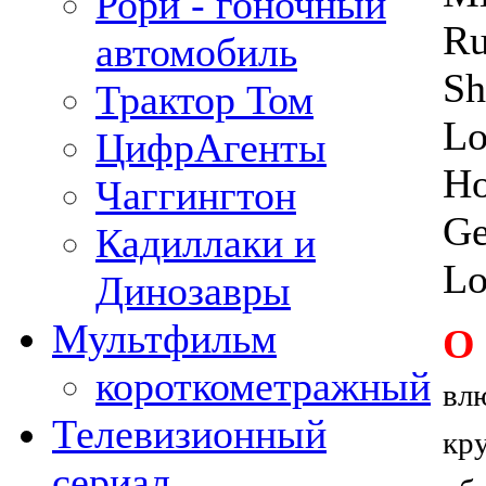
Рори - гоночный
Ru
автомобиль
Sh
Трактор Том
Lo
ЦифрАгенты
Ho
Чаггингтон
Ge
Кадиллаки и
Lo
Динозавры
Мультфильм
О
короткометражный
вл
Телевизионный
кру
сериал