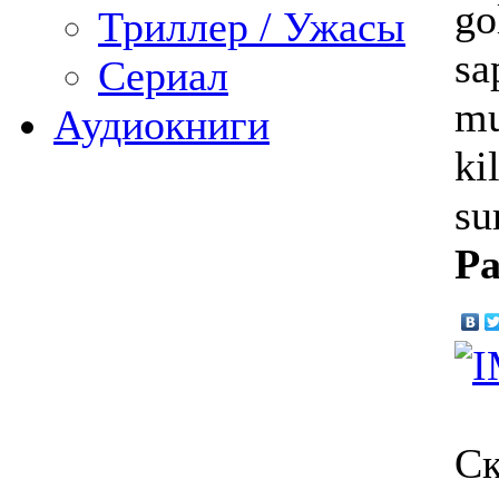
go
Триллер / Ужасы
sa
Сериал
mu
Аудиокниги
ki
su
Ра
Ск