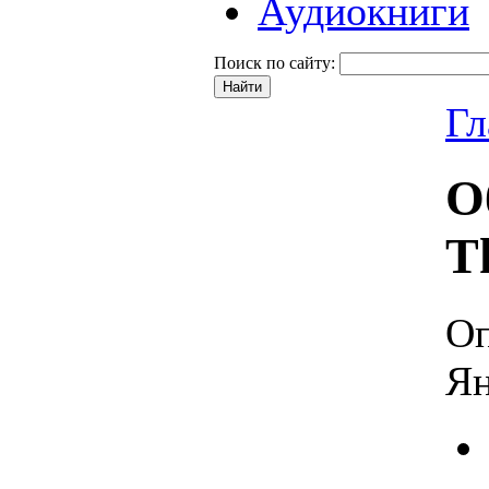
Аудиокниги
Поиск по сайту:
Гл
О
T
Оп
Ян