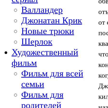
об
Валландер
отъ
Джонатан Крик
от
Новые трюки
по
Шерлок
ква
Художественный
что
фильм
кон
Фильм для всей
ког
семьи
Дж
Фильм для
кил
родителей
наз