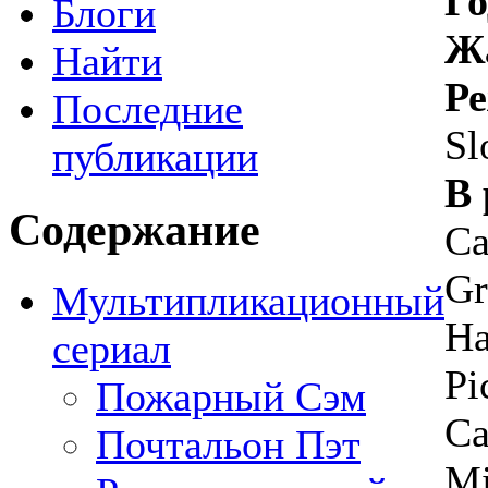
Го
Блоги
Ж
Найти
Ре
Последние
Sl
публикации
В 
Содержание
Ca
Gr
Мультипликационный
Ha
сериал
Pi
Пожарный Сэм
Ca
Почтальон Пэт
Mi