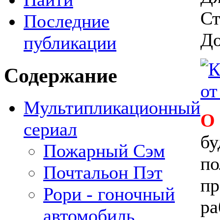
Ст
Последние
До
публикации
Содержание
Мультипликационный
О
сериал
бу
Пожарный Сэм
по
Почтальон Пэт
пр
Рори - гоночный
ра
автомобиль