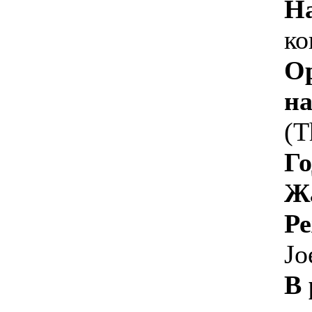
Н
к
О
на
(T
Го
Ж
Ре
Jo
В 