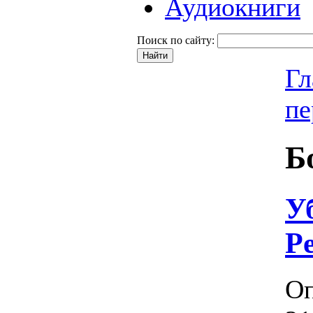
Аудиокниги
Поиск по сайту:
Гл
пе
Б
У
Pe
Оп