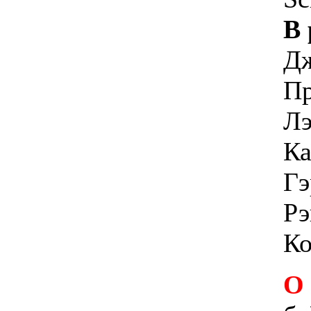
В 
Дж
Пр
Лэ
Ка
Гэ
Рэ
Ко
О