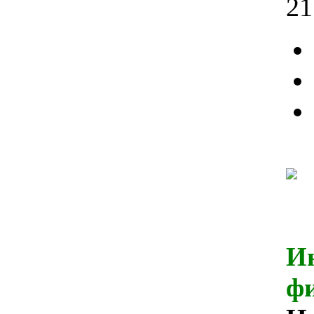
21
И
ф