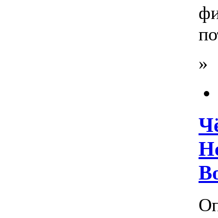
фи
по
»
Ч
He
B
Оп