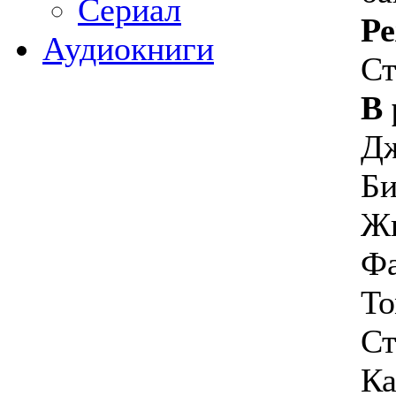
Сериал
Ре
Аудиокниги
Ст
В 
Д
Би
Жи
Фа
То
Ст
Ка