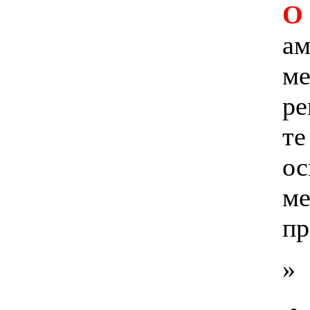
О
ам
ме
ре
те
ос
ме
пр
»