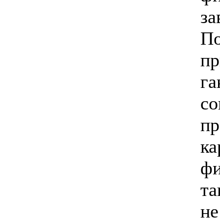
за
По
пр
га
со
пр
ка
фи
та
не