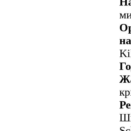
Н
ми
О
на
Ki
Го
Ж
кр
Ре
Шв
Sc