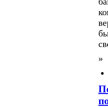
ба
ко
ве
б
св
»
П
п