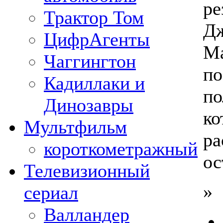
ре
Трактор Том
Дж
ЦифрАгенты
Ма
Чаггингтон
по
Кадиллаки и
по
Динозавры
ко
Мультфильм
ра
короткометражный
ос
Телевизионный
»
сериал
Валландер