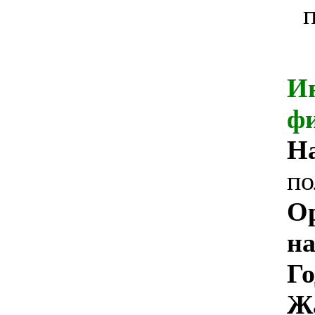
И
ф
Н
по
О
на
Го
Ж