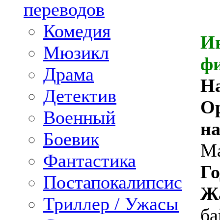
переводов
Комедия
И
Мюзикл
ф
Драма
Н
Детектив
О
Военный
на
Боевик
M
Фантастика
Го
Постапокалипсис
Ж
Триллер / Ужасы
ба