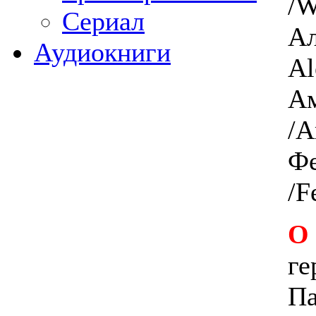
/W
Сериал
Ал
Аудиокниги
Al
Ам
/A
Фе
/F
О
ге
Па