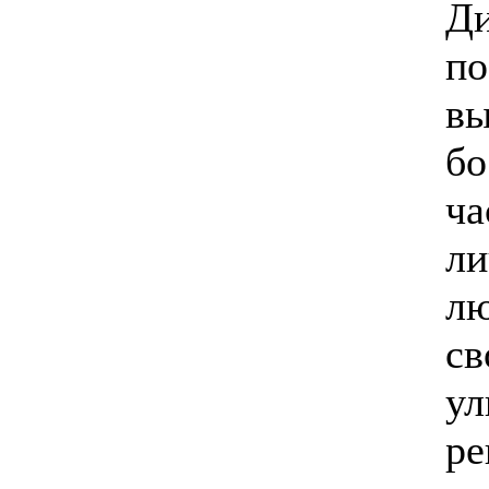
Ди
по
вы
бо
ча
ли
лю
св
ул
ре