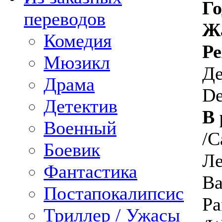
Го
переводов
Ж
Комедия
Ре
Мюзикл
Де
Драма
De
Детектив
В 
Военный
/C
Боевик
Ле
Фантастика
Ва
Постапокалипсис
Pa
Триллер / Ужасы