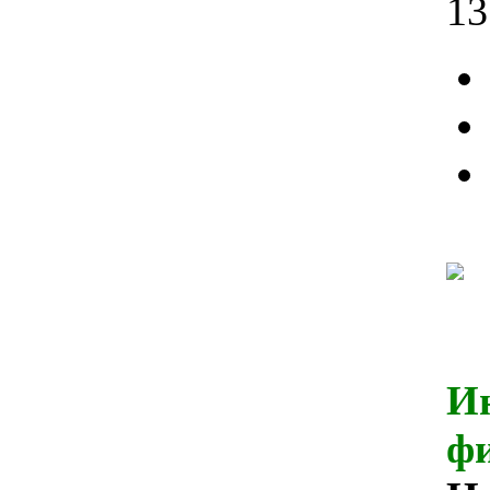
13
И
ф