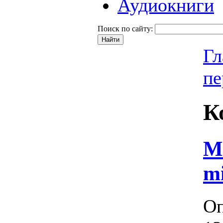
Аудиокниги
Поиск по сайту:
Гл
пе
К
Ми
mi
Оп