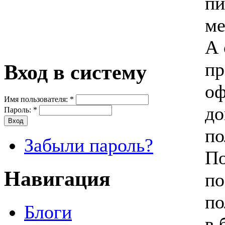
пи
ме
А 
пр
Вход в систему
о
Имя пользователя:
*
до
Пароль:
*
по
Забыли пароль?
По
Навигация
по
по
Блоги
в 