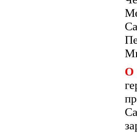
Ме
Са
Пе
Ми
О
ге
пр
Са
за