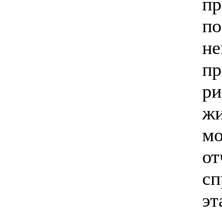
пр
по
не
пр
ри
жи
мо
от
сп
эт