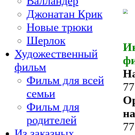
Валландер
Джонатан Крик
Новые трюки
Шерлок
И
Художественный
ф
фильм
Н
Фильм для всей
77
семьи
О
Фильм для
на
родителей
77
Из заказных