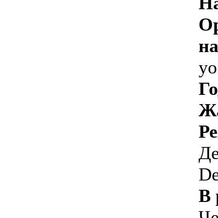
Н
О
на
yo
Го
Ж
Ре
Де
De
В 
Че