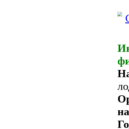
И
ф
Н
л
О
на
Го