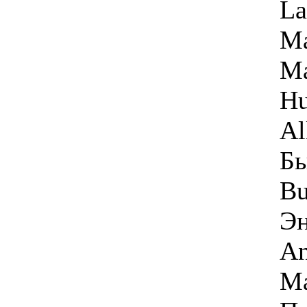
La
Ма
Ма
Hu
Al
Бь
Bu
Эн
An
Ma