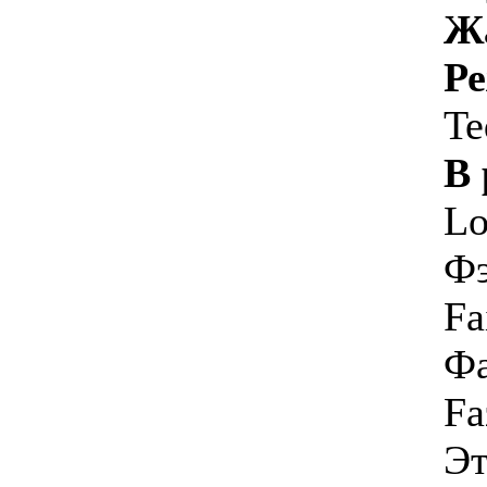
Ж
Ре
Te
В 
Lo
Фэ
Fa
Фа
Fa
Эт