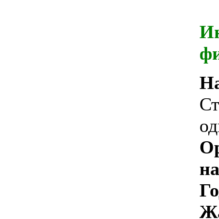
И
ф
Н
Ст
од
О
на
Го
Ж