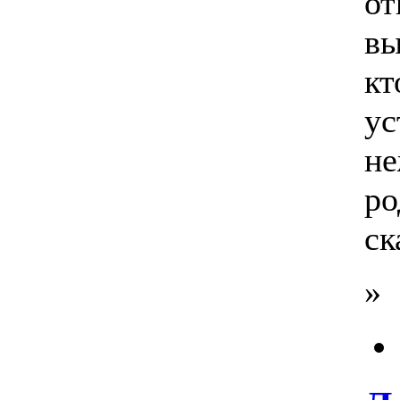
от
вы
кт
ус
не
ро
ск
»