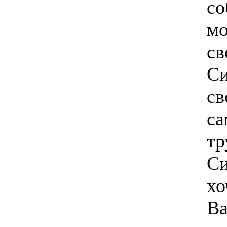
со
мо
св
Си
св
са
тр
Си
хо
Ва