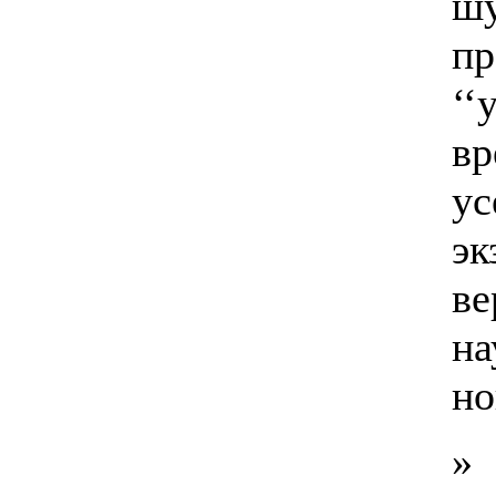
шу
пр
‘‘
вр
ус
эк
ве
на
но
»