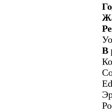
Го
Ж
Ре
Уо
В 
Ко
Co
Ed
Эр
Ро