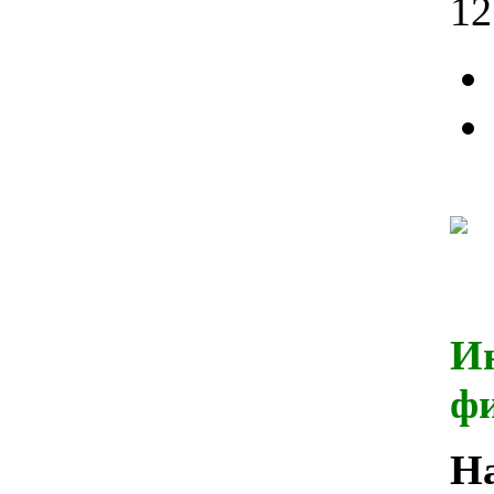
12
И
ф
Н