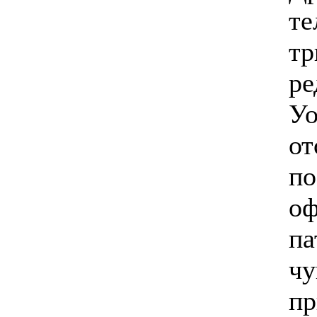
те
тр
ре
Уо
от
по
оф
па
чу
пр