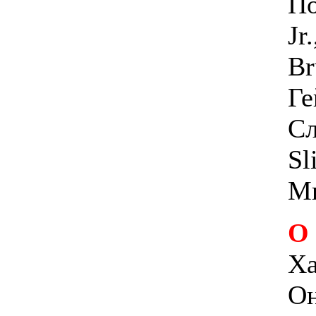
По
Jr
Br
Ге
Сл
Sl
Ми
О
Ха
Он