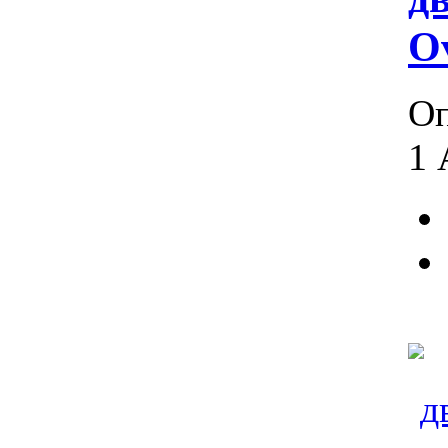
O
Оп
1 