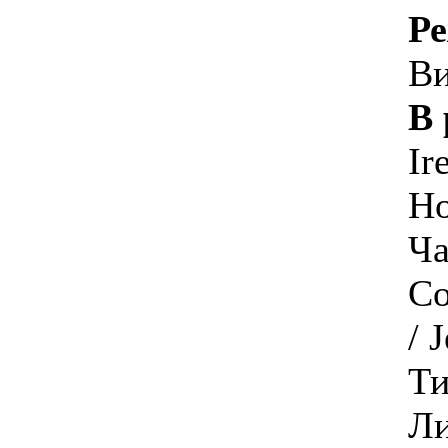
Ре
Ви
В 
Ir
Но
Ча
Co
/ 
Ти
Ли