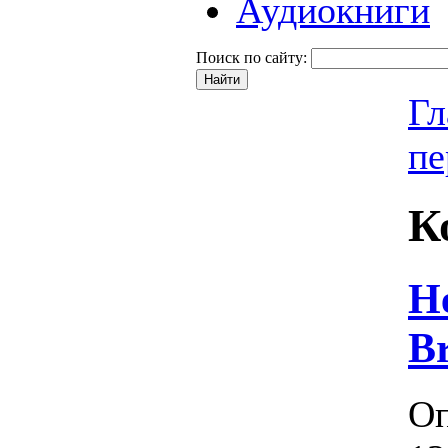
Аудиокниги
Поиск по сайту:
Гл
пе
К
Н
Br
Оп