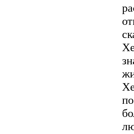
ра
от
ск
Хе
зн
жи
Хе
по
бо
лю