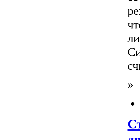
ре
чт
ли
Си
сч
»
С
дв