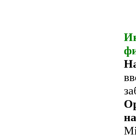
И
ф
Н
вв
за
О
на
Mi