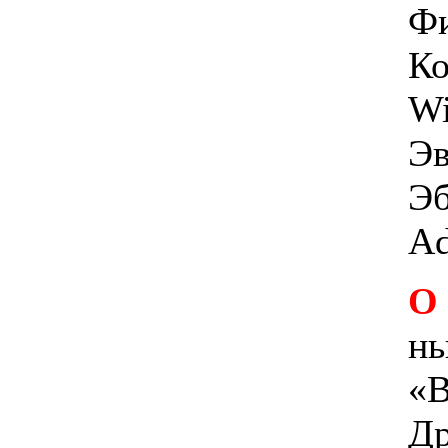
Фи
Ко
Wi
Эв
Эб
A
О
нь
«В
Др