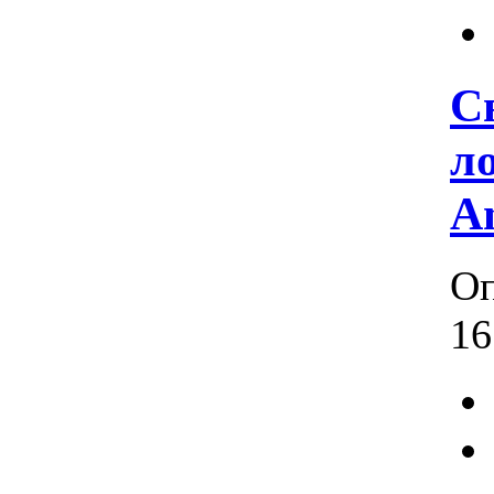
С
л
A
Оп
16