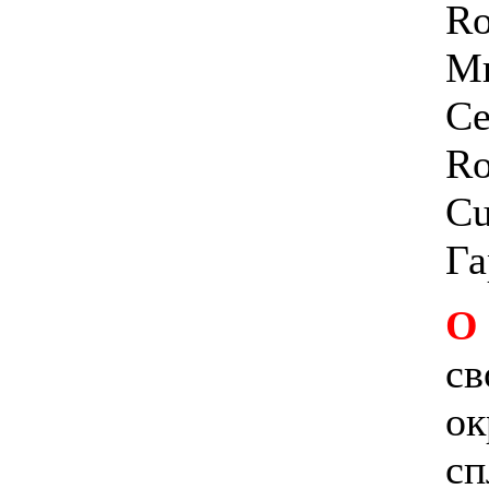
Ro
Ми
Се
Ro
Cu
Га
О
св
ок
сп