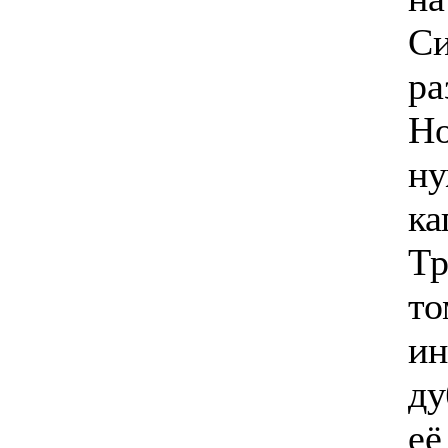
Си
ра
Но
ну
ка
Тр
то
ин
ду
её