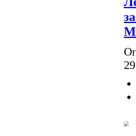
Л
з
M
Оп
29