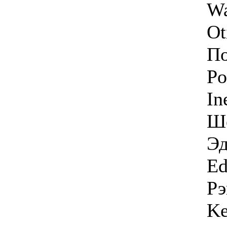
Wa
Ot
По
Po
In
Ше
Эд
Ed
Рэ
Ke