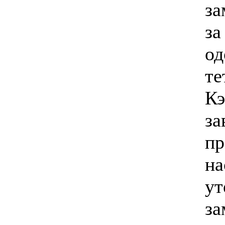
за
за
од
те
Кэ
за
пр
на
ут
за