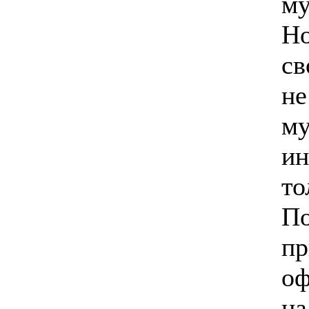
му
Но
св
не
м
ин
то
По
пр
оф
на