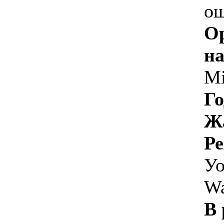
о
О
на
Mi
Го
Ж
Ре
Уо
Wa
В 