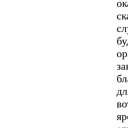
ок
ск
сл
бу
ор
з
бл
дл
во
яр