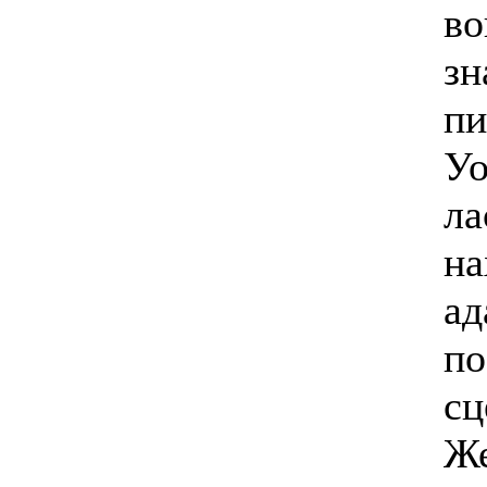
во
зн
пи
Уо
ла
на
ад
по
сц
Же