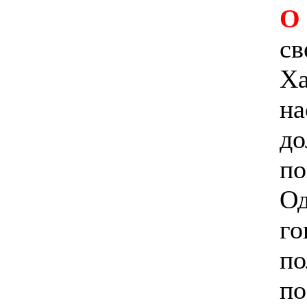
О
св
Ха
на
до
по
Од
го
по
по