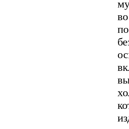
му
во
по
бе
ос
вк
вы
хо
ко
из