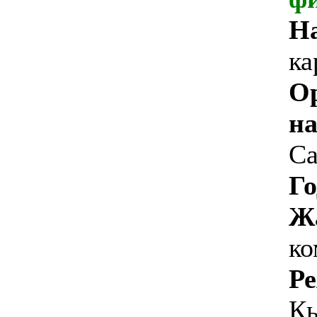
Н
ка
О
на
Ca
Го
Ж
ко
Ре
Кь