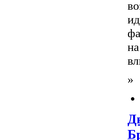
во
ид
ф
на
вл
»
Д
Бр