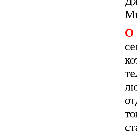
Дж
М
О
се
ко
те
лю
от
то
ст