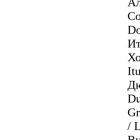
Ал
Co
Do
Ит
Хо
It
Дю
Du
Gr
/ 
Ви