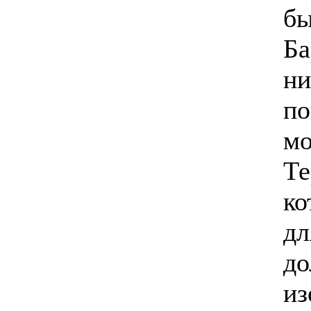
бы
Ба
ни
по
мо
Те
ко
дл
до
из