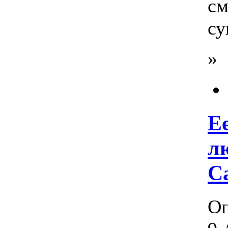
см
су
»
Е
л
C
Оп