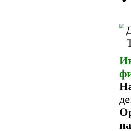
И
ф
Н
де
О
на