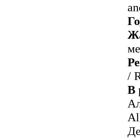
an
Го
Ж
ме
Ре
/ 
В 
Ал
Al
Де