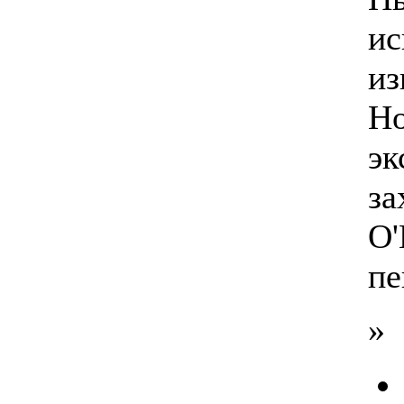
ис
из
Но
эк
за
О'
пе
»