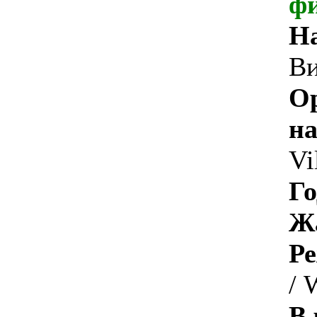
ф
Н
В
О
на
Vi
Го
Ж
Ре
/ 
В 