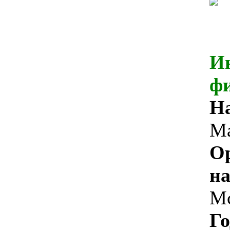
И
ф
Н
М
О
на
M
Го