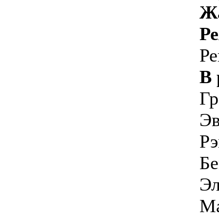
Ж
Р
Ре
В 
Гр
Эв
Рэ
Бе
Э
Ма