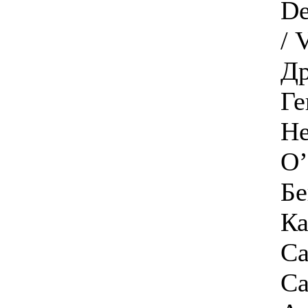
De
/ 
Др
Ге
He
О’
Бе
Ка
Ca
Са