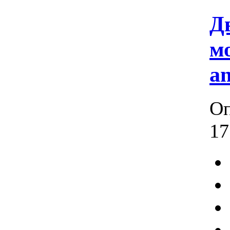
Д
мо
an
Оп
17