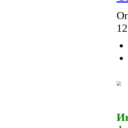
Оп
12
И