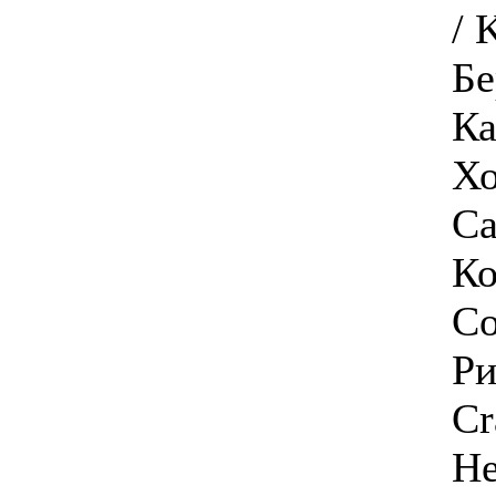
/ 
Бе
Ка
Хо
Ca
Ко
Co
Ри
Cr
He