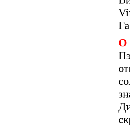
Vi
Га
О
Пэ
от
со
зн
Ди
ск