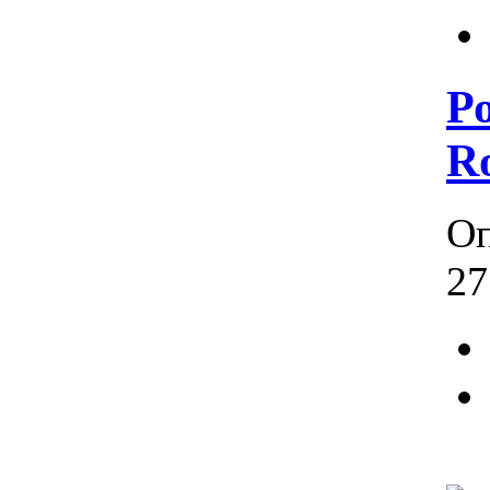
Р
R
Оп
27