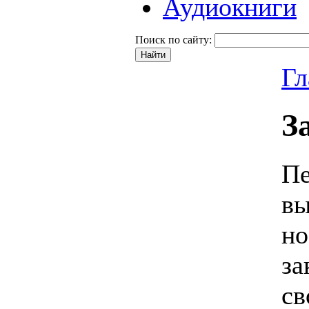
Аудиокниги
Поиск по сайту:
Гл
З
Пе
вы
но
за
св