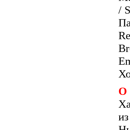
/ 
Па
Re
Br
Em
Хо
О
Ха
из
Нь