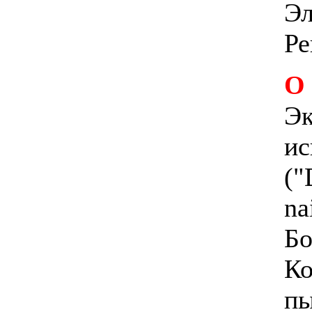
Эл
Ре
О
Эк
ис
("
na
Бо
Ко
пы