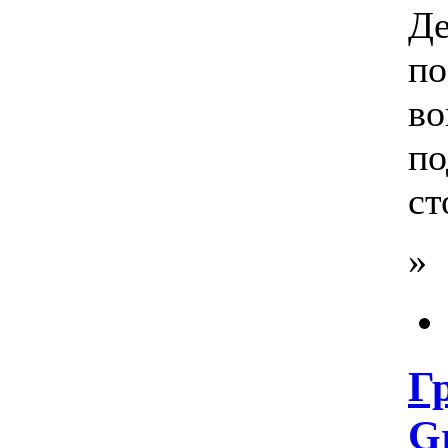
Де
по
во
по
ст
»
Г
Gr