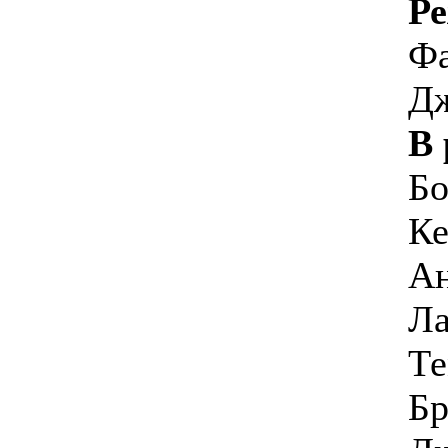
Р
Фа
Д
В 
Бо
Ке
Ан
Ла
Те
Бр