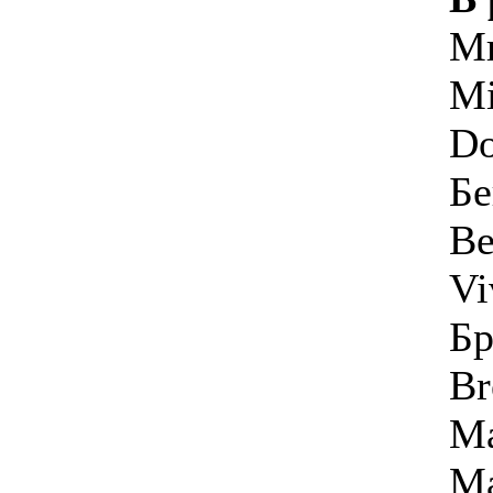
Ми
Mi
Do
Бе
Be
Vi
Бр
Br
Ма
Ma