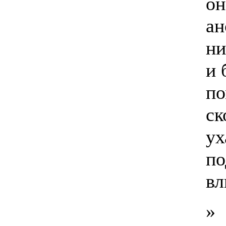
он
ан
ни
и 
по
ск
ух
по
вл
»