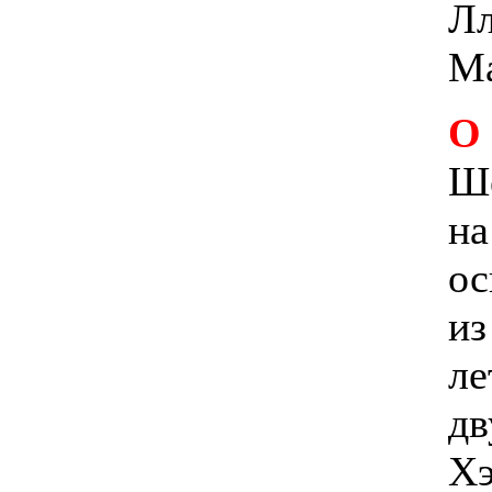
Лл
М
О
Ше
на
ос
из
ле
дв
Хэ