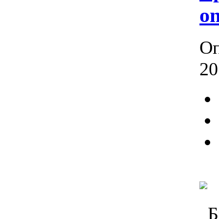
o
Оп
20