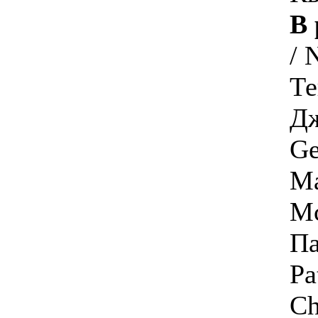
В 
/ 
Те
Дж
Ge
Ма
Mc
Па
Pa
Ch