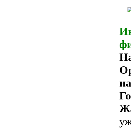
И
ф
Н
О
на
Го
Ж
уж