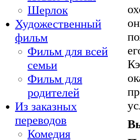
ох
Шерлок
он
Художественный
по
фильм
ег
Фильм для всей
Кэ
семьи
ок
Фильм для
пр
родителей
ус
Из заказных
переводов
В
Комедия