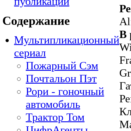
публикации
Ре
Содержание
Al
В 
Мультипликационный
Wi
сериал
Fr
Пожарный Сэм
Gr
Почтальон Пэт
Га
Рори - гоночный
Ре
автомобиль
Кл
Трактор Том
Ма
ЦифрАгенты