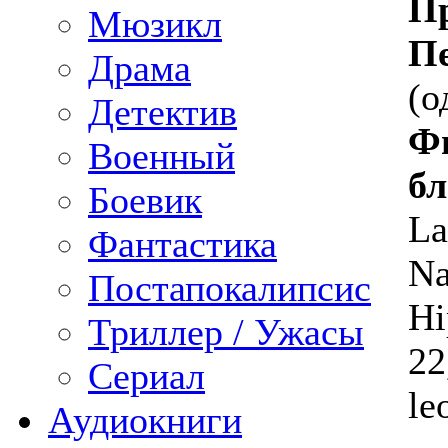
П
Мюзикл
Пе
Драма
(о
Детектив
Фи
Военный
бл
Боевик
La
Фантастика
Na
Постапокалипсис
Hi
Триллер / Ужасы
22
Сериал
le
Аудиокниги