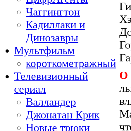
Ги
Чаггингтон
Хэ
Кадиллаки и
До
Динозавры
Го
Мультфильм
Га
короткометражный
О
Телевизионный
ль
сериал
вл
Валландер
Ма
Джонатан Крик
чт
Новые трюки