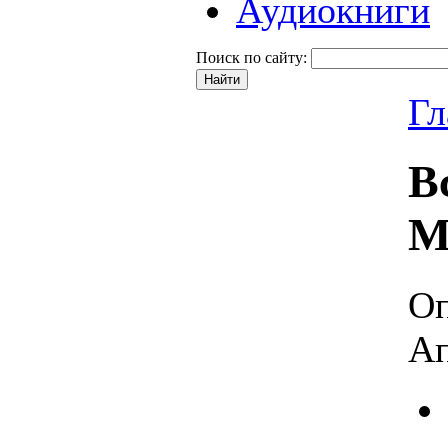
Аудиокниги
Поиск по сайту:
Гл
В
M
Оп
Ап