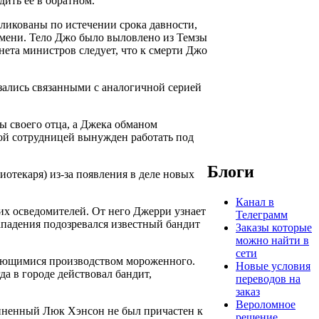
ить ее в обратном.
ликованы по истечении срока давности,
емени. Тело Джо было выловлено из Темзы
инета министров следует, что к смерти Джо
зались связанными с аналогичной серией
 своего отца, а Джека обманом
дой сотрудницей вынужден работать под
Блоги
отекаря) из-за появления в деле новых
Канал в
их осведомителей. От него Джерри узнает
Телеграмм
ападения подозревался известный бандит
Заказы которые
можно найти в
сети
ающимися производством мороженного.
Новые условия
а в городе действовал бандит,
переводов на
заказ
Вероломное
виненный Люк Хэнсон не был причастен к
решение