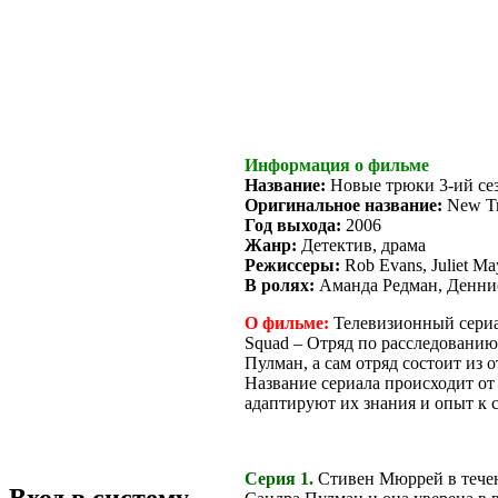
Информация о фильме
Название:
Новые трюки 3-ий се
Оригинальное название:
New Tri
Год выхода:
2006
Жанр:
Детектив, драма
Режиссеры:
Rob Evans, Juliet Ma
В ролях:
Аманда Редман, Деннис
О фильме:
Телевизионный сериа
Squad – Отряд по расследовани
Пулман, а сам отряд состоит из
Название сериала происходит о
адаптируют их знания и опыт к 
Серия 1.
Стивен Мюррей в течени
Вход в систему