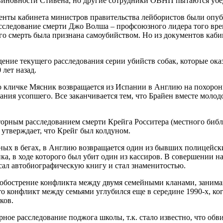
виновности Стивена, но другие сотрудники ОВНП пытаются убед
менты кабинета министров правительства лейбористов были опуб
асследование смерти Джо Волша – профсоюзного лидера того вр
 его смерть была признана самоубийством. Но из документов каб
ние текущего расследования серии убийств собак, которые ока
лет назад.
 кличке Мясник возвращается из Испании в Англию на похороны
ния усопшего. Все заканчивается тем, что Брайен вместе моло
рным расследованием смерти Крейга Росситера (местного библи
 утверждает, что Крейг был колдуном.
ных в бегах, в Англию возвращается один из бывших полицейск
ка, в ходе которого был убит один из кассиров. В совершении н
исал автобиографическую книгу и стал знаменитостью.
обострение конфликта между двумя семейными кланами, заним
конфликт между семьями углубился еще в середине 1990-х, когд
ков.
ое расследование поджога школы, т.к. стало известно, что об