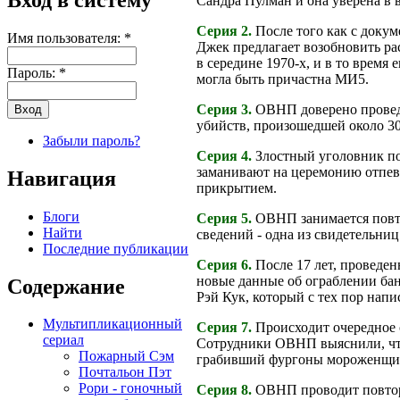
Сандра Пулман и она уверена в 
Серия 2.
После того как с доку
Имя пользователя:
*
Джек предлагает возобновить р
в середине 1970-х, и в то время
Пароль:
*
могла быть причастна МИ5.
Серия 3.
ОВНП доверено проведе
убийств, произошедшей около 30 
Забыли пароль?
Серия 4.
Злостный уголовник по
заманивают на церемонию отпева
Навигация
прикрытием.
Блоги
Серия 5.
ОВНП занимается повто
Найти
сведений - одна из свидетельниц
Последние публикации
Серия 6.
После 17 лет, проведен
новые данные об ограблении бан
Содержание
Рэй Кук, который с тех пор нап
Мультипликационный
Серия 7.
Происходит очередное 
сериал
Сотрудники ОВНП выяснили, что 
Пожарный Сэм
грабивший фургоны мороженщи
Почтальон Пэт
Рори - гоночный
Серия 8.
ОВНП проводит повторн