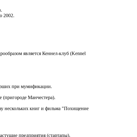
.
о 2002.
прообразом является Кеннел-клуб (Kennel
мерших при мумификации.
е (пригороде Манчестера).
нову нескольких книг и фильма "Похищение
стущие предприятия (стартапы).