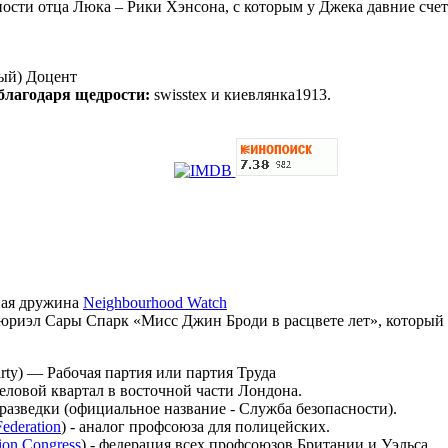
ости отца Люка – Рики Хэнсона, с которым у Джека давние счет
ый) Доцент
 благодаря щедрости:
swisstex и киевлянка1913.
ная дружина
Neighbourhood Watch
юриэл Сары Спарк «Мисс Джин Броди в расцвете лет», который б
rty) — Рабочая партия или партия Труда
еловой квартал в восточной части Лондона.
 разведки (официальное название - Служба безопасности).
Federation
) - аналог профсоюза для полицейских.
ion Congress
) - федерация всех профсоюзов Британии и Уэльса.