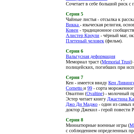
Сочетает в себе большой риск с
Серия 5
Чайные листья - отсылка к расс
Викка
- языческая религия, осн
Ковен
- традиционное сообществ
Алистер Кроули
- чёрный маг, ок
Плетеный человек
(фильм).
Серия 6
Вальгусная деформация
Мемориал траст (
Memorial Trust
)
полицейских, погибших при исп
Серия 7
Кен - имеется ввиду
Кен Ливинг
Cornetto
и
99
- сорта мороженног
Овалтин (
Ovaltine
) - молочный п
Эстер читает книгу
Джастина Ка
Джо Ди Маджо
- один из самых
доктор Джекил - герой повести 
Серия 8
Миниатюрные военные игры (
Mi
с соблюдением определенных пр