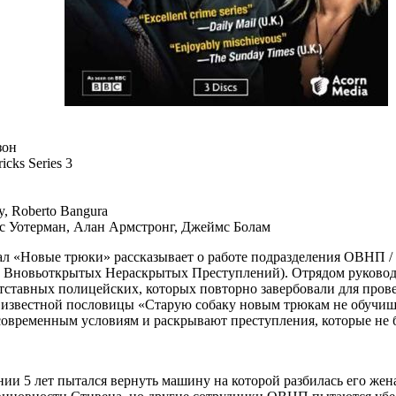
зон
cks Series 3
y, Roberto Bangura
 Уотерман, Алан Армстронг, Джеймс Болам
л «Новые трюки» рассказывает о работе подразделения ОВНП / 
ю Вновьоткрытых Нераскрытых Преступлений). Отрядом руковод
 отставных полицейских, которых повторно завербовали для пров
т известной пословицы «Старую собаку новым трюкам не обучиш
современным условиям и раскрывают преступления, которые не б
и 5 лет пытался вернуть машину на которой разбилась его жен