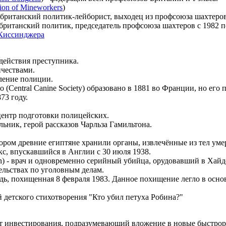
ion of Mineworkers
)
- британский политик-лейборист, выходец из профсоюза шахтеров
- британский политик, председатель профсоюза шахтеров с 1982 п
Киссинджера
з действия преступника.
ичествами.
ление полиции.
(Central Canine Society) образовано в 1881 во Франции, но его 
73 году.
центр подготовки полицейских.
ольник, герой рассказов Чарльза Гамильтона.
тором древние египтяне хранили органы, извлечённые из тел у
кс, впускавшийся в Англии с 30 июля 1938.
) - врач и одновременно серийный убийца, орудовавший в Хайд
ельствах по уголовным делам.
шадь, похищенная 8 февраля 1983. Данное похищение легло в ос
й детского стихотворения "Кто убил петуха Робина?"
т инвестирования, подразумевающий вложение в новые быстрора