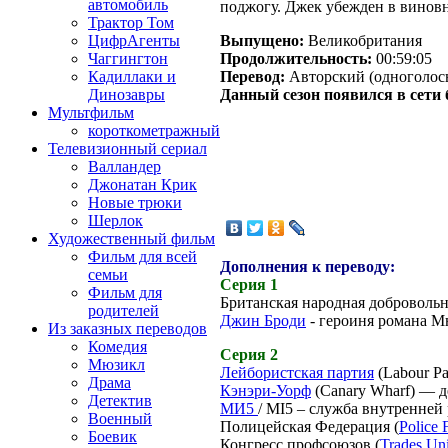
автомобиль
поджогу. Джек убежден в виновн
Трактор Том
Выпущено:
Великобритания
ЦифрАгенты
Продолжительность:
00:59:05
Чаггингтон
Перевод:
Авторский (одноголос
Кадиллаки и
Данный сезон появился в сети
Динозавры
Мультфильм
короткометражный
Телевизионный сериал
Валландер
Джонатан Крик
Новые трюки
Шерлок
Художественный фильм
Фильм для всей
Дополнения к переводу:
семьи
Серия 1
Фильм для
Британская народная доброволь
родителей
Джин Броди
- героиня романа М
Из заказных переводов
Комедия
Серия 2
Мюзикл
Лейбористская партия
(Labour Pa
Драма
Кэнэри-Уорф
(Canary Wharf) — д
Детектив
МИ5
/ MI5 – служба внутренней
Военный
Полицейская Федерация (
Police 
Боевик
Конгресс профсоюзов (
Trades Un