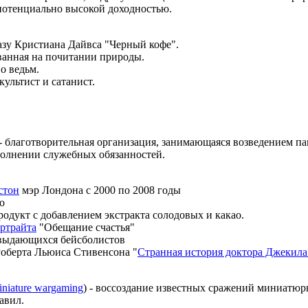
 потенциально высокой доходностью.
казу Кристиана Дайвса "Черный кофе".
ованная на почитании природы.
о ведьм.
культист и сатанист.
 - благотворительная организация, занимающаяся возведением п
олнении служебных обязанностей.
стон
мэр Лондона с 2000 по 2008 годы
о
родукт с добавлением экстракта солодовых и какао.
ртрайта
"Обещание счастья"
 выдающихся бейсболистов
Роберта Льюиса Стивенсона "
Странная история доктора Джекила
niature wargaming
) - воссоздание известных сражений миниатю
авил.