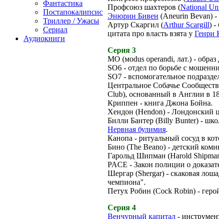
Фантастика
Профсоюз шахтеров (
National Un
Постапокалипсис
Энюрин Бивен
(Aneurin Bevan) 
Триллер / Ужасы
Артур Скаргил (
Arthur Scargill
) 
Сериал
цитата про власть взята у
Генри 
Аудиокниги
Серия 3
МО (мodus operandi, лат.) - обра
SO6 - отдел по борьбе с мошенн
SO7 - вспомогательное подразде
Центральное Собачье Сообщество 
Club), основанный в Англии в 18
Криппен - книга Джона Бойна.
Хендон (Hendon) - Лондонский 
Билли Бантер (Billy Bunter) - шк
Нервная булимия
.
Канопа - ритуальный сосуд в ко
Бино (The Beano) - детский коми
Гарольд Шипман (Harold Shipman
PACE - Закон полиции о доказат
Шергар (Shergar) - скаковая ло
чемпиона".
Петух Робин (Cock Robin) - геро
Серия 4
Венчурный капитал
- инструмен