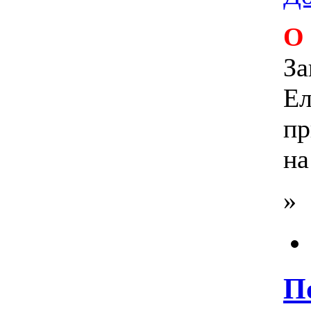
О
За
Ел
п
на
»
П