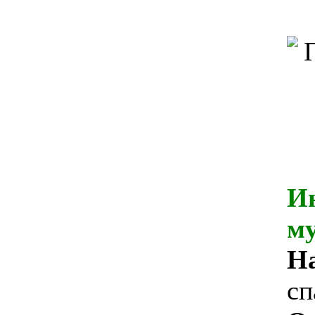
И
м
На
cп