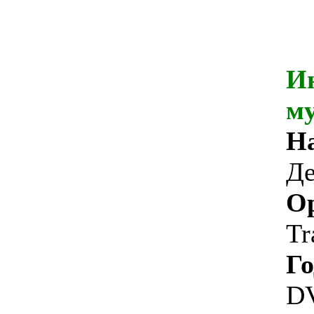
И
м
На
Де
Ор
Tr
Го
DV