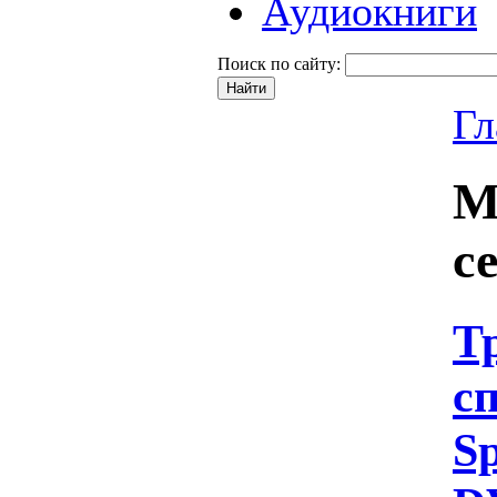
Аудиокниги
Поиск по сайту:
Гл
М
с
Т
сп
Sp