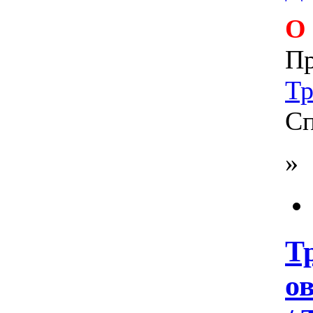
О
Пр
Тр
Сп
»
Тр
о