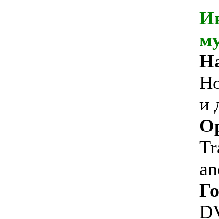
И
м
На
Но
и 
Ор
Tr
an
Го
DV