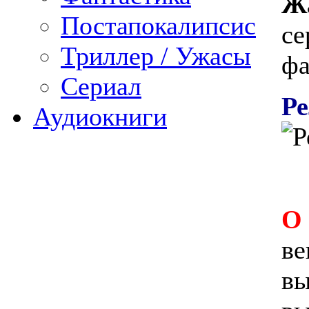
Ж
Постапокалипсис
се
Триллер / Ужасы
фа
Сериал
Ре
Аудиокниги
О
ве
вы