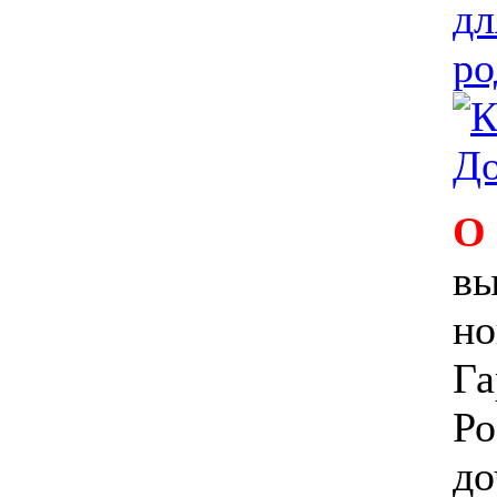
О
вы
но
Га
Ро
до