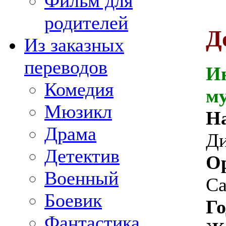
Фильм для
родителей
Д
Из заказных
переводов
И
Комедия
м
Мюзикл
На
Драма
Ди
Детектив
Ор
Военный
Ca
Боевик
Го
Фантастика