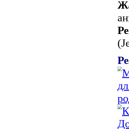
Ж
ан
Ре
(J
Ре