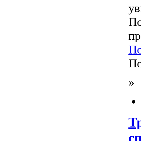
ув
По
пр
По
По
»
Тр
с