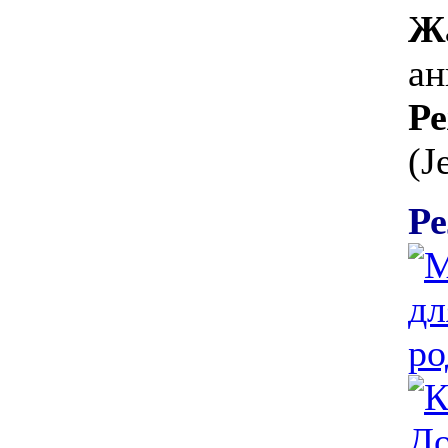
Ж
ан
Ре
(J
Ре