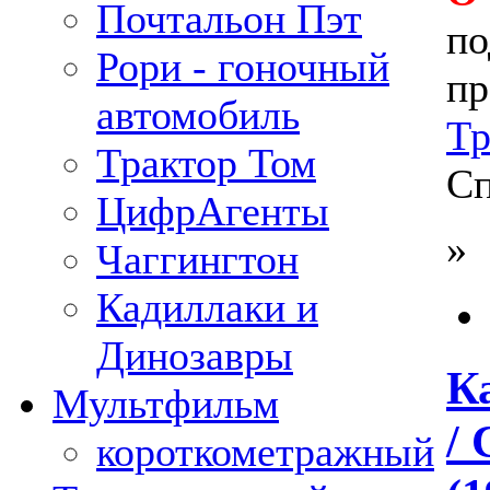
Почтальон Пэт
по
Рори - гоночный
пр
автомобиль
Тр
Трактор Том
Сп
ЦифрАгенты
»
Чаггингтон
Кадиллаки и
Динозавры
К
Мультфильм
/ 
короткометражный