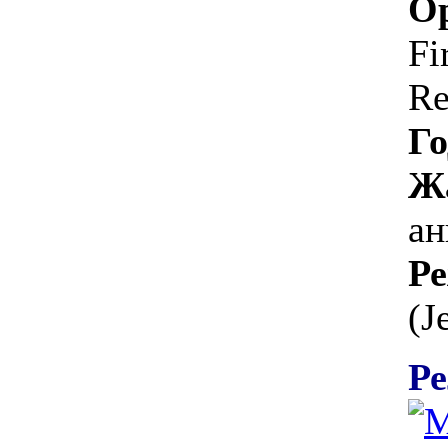
Ор
Fi
Re
Го
Ж
ан
Ре
(J
Ре