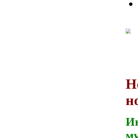
Н
н
И
м