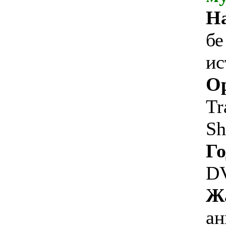
На
бе
ис
Ор
Tr
Sh
Го
DV
Ж
ан