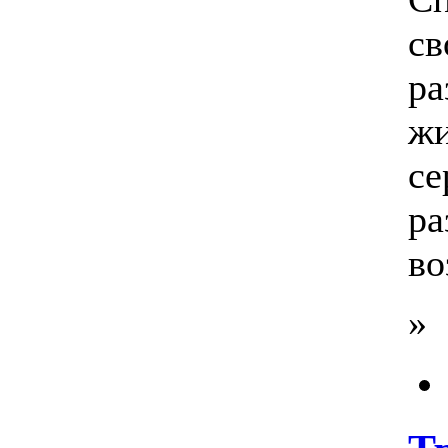
св
ра
жи
се
ра
во
»