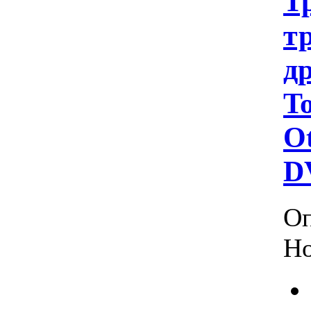
Т
т
др
To
Ot
D
Оп
Но