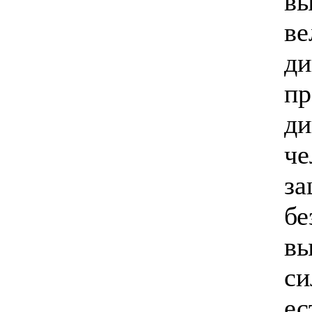
вы
ве
ди
пр
ди
че
за
бе
вы
си
ес