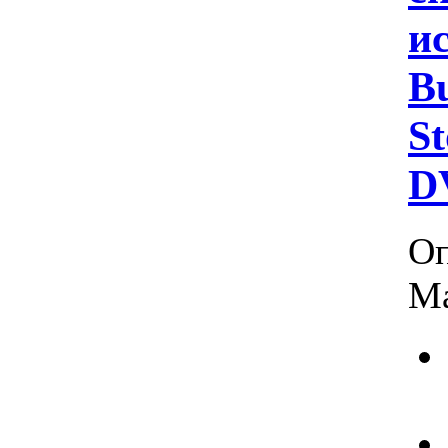
ис
B
St
D
Оп
Ма