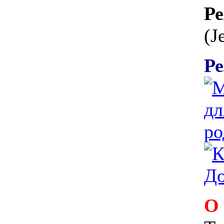
Ре
(J
Ре
О