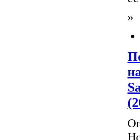
»
П
на
Sa
(
Оп
Но