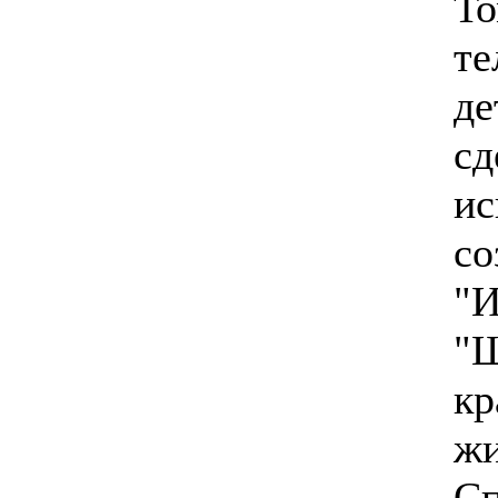
То
те
де
сд
ис
со
"И
"Ш
кр
жи
Сп