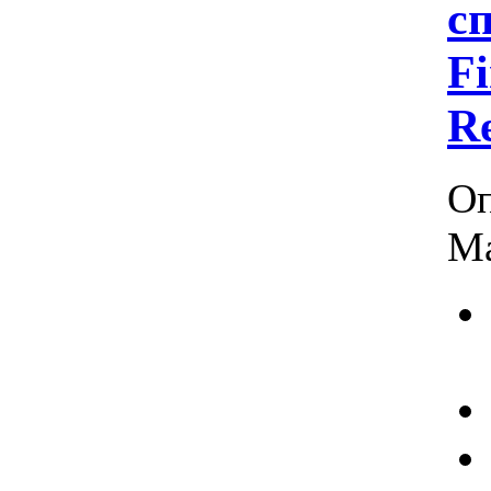
cп
F
R
Оп
Ма