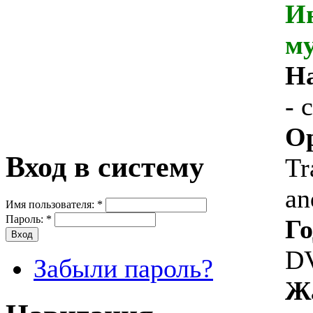
И
м
На
- 
Ор
Вход в систему
Tr
an
Имя пользователя:
*
Пароль:
*
Го
DV
Забыли пароль?
Ж