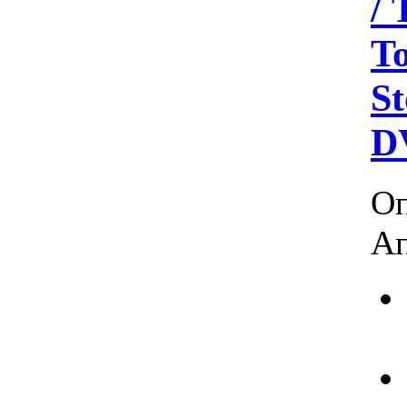
/ 
T
St
D
Оп
Ап