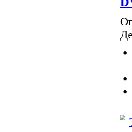
D
Оп
Де