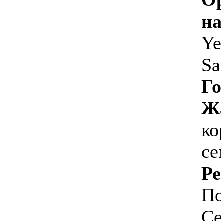
на
Ye
Sa
Го
Ж
ко
с
Р
По
Се