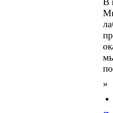
В 
Ми
ла
пр
ок
мы
по
»