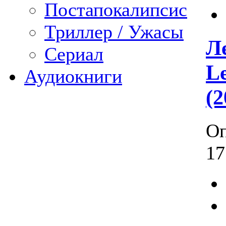
Постапокалипсис
Триллер / Ужасы
Л
Сериал
L
Аудиокниги
(
Оп
17