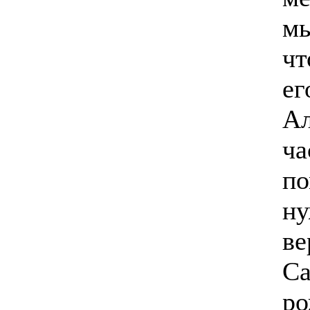
мы
чт
ег
Ал
ча
п
ну
ве
Са
ро