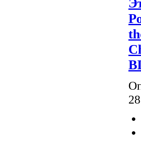
Э
Р
th
Ch
B
Оп
28