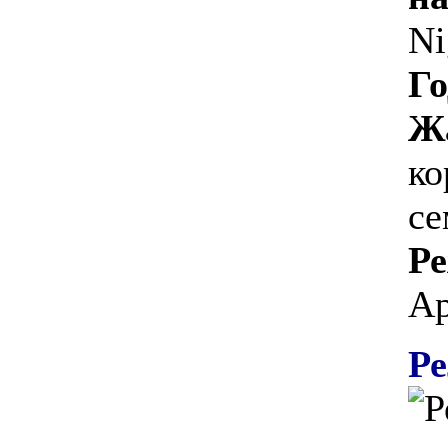
Ni
Го
Ж
ко
с
Ре
Ар
Ре