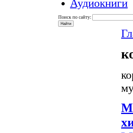
Аудиокниги
Поиск по сайту:
Гл
к
ко
му
М
хи