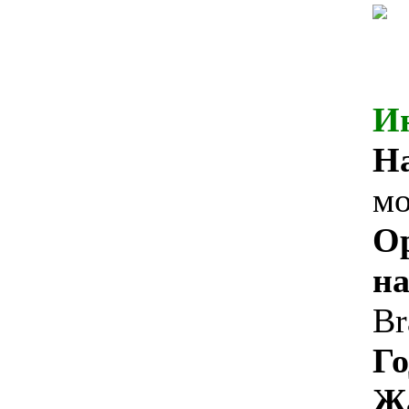
И
На
мо
О
на
Br
Го
Ж