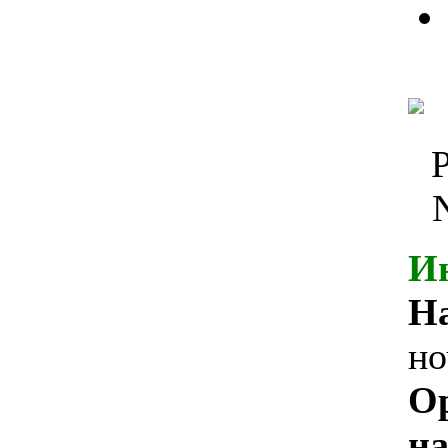
И
На
но
О
на