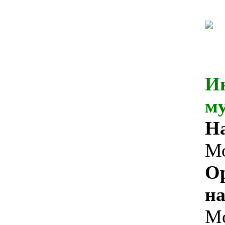
И
м
На
М
О
на
Mo