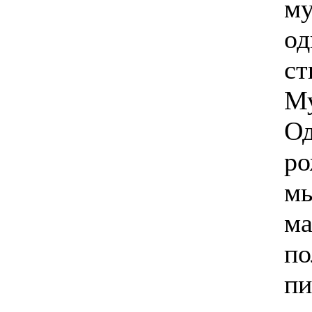
му
од
ст
Му
Од
ро
мы
ма
по
пи