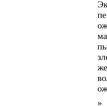
Эк
пе
ож
ма
пы
зл
же
во
ож
»