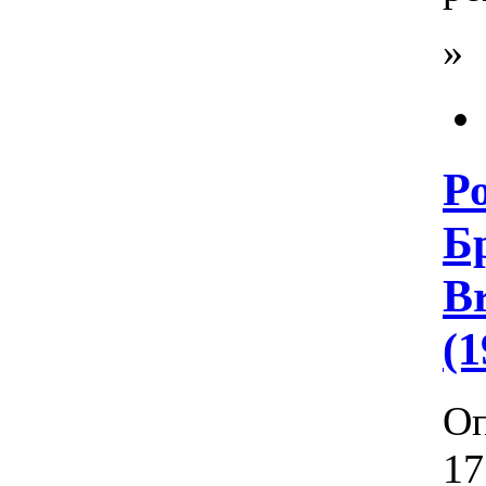
»
Р
Бр
B
(
Оп
17