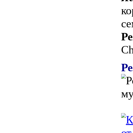
ко
с
Ре
Ch
Ре