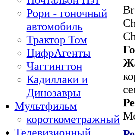
Br
Рори - гоночный
Ch
автомобиль
Ch
Трактор Том
Го
ЦифрАгенты
Ж
Чаггингтон
ко
Кадиллаки и
с
Динозавры
Ре
Мультфильм
Ме
короткометражный
Телевизионный
Ре