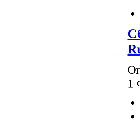
С
R
Оп
1 