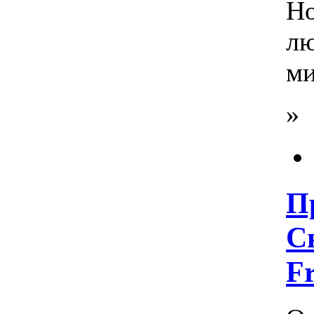
Но
лю
ми
»
П
С
F