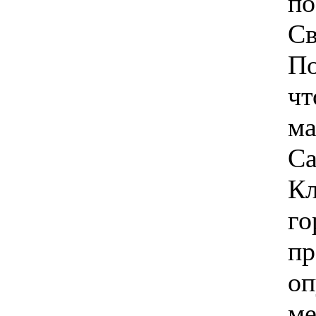
по
Св
По
чт
ма
Са
Кл
го
пр
оп
ме