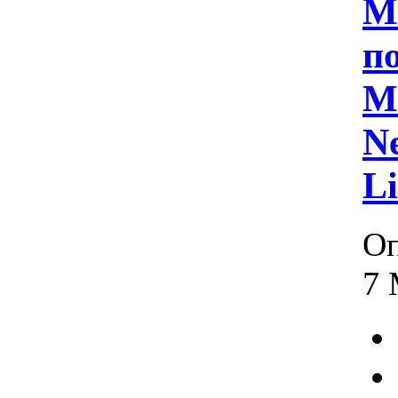
М
п
Mi
Ne
Li
Оп
7 