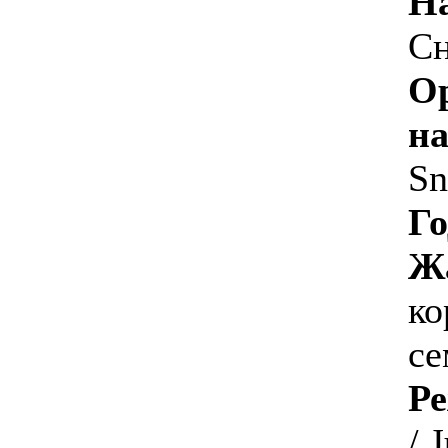
На
Сн
О
на
S
Го
Ж
ко
с
Р
/ 