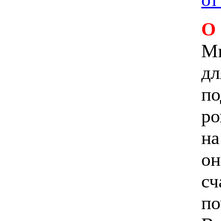
О
Ми
дл
по
ро
на
он
сч
по