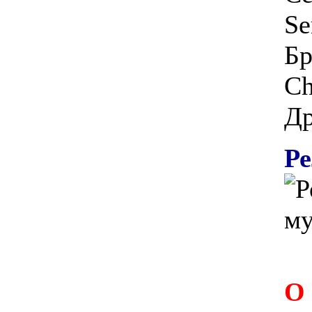
Se
Бр
Ch
Др
Ре
О