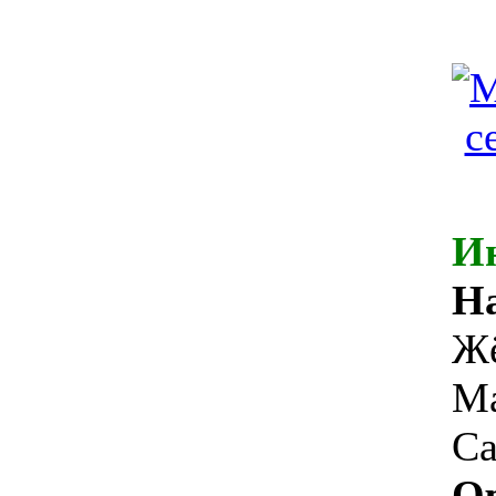
И
На
Жё
Ма
С
О