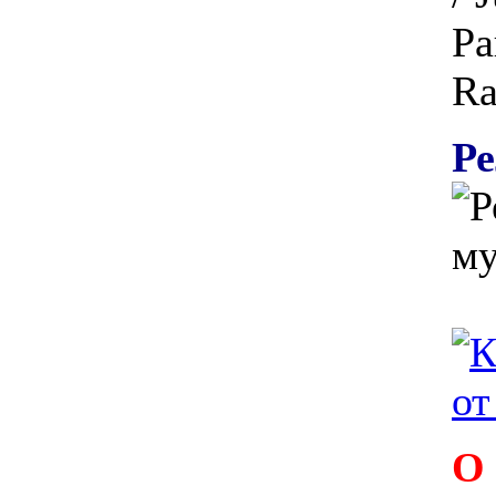
Ра
Ra
Ре
О