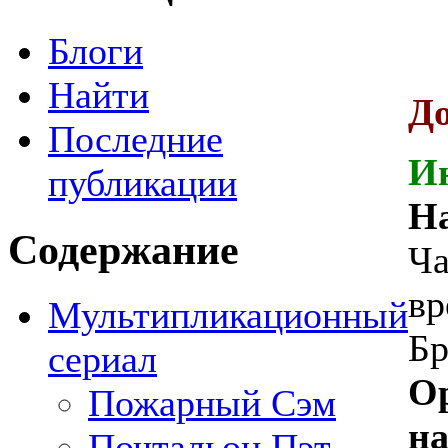
Блоги
Найти
Д
Последние
И
публикации
На
Содержание
Ча
вр
Мультипликационный
Бр
сериал
О
Пожарный Сэм
на
Почтальон Пэт