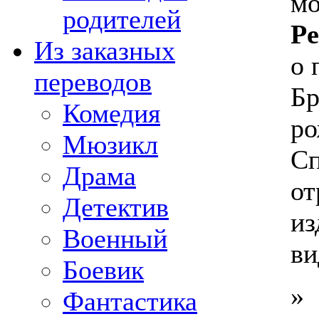
мо
родителей
Pe
Из заказных
о 
переводов
Бр
Комедия
ро
Мюзикл
Сп
Драма
от
Детектив
из
Военный
ви
Боевик
»
Фантастика