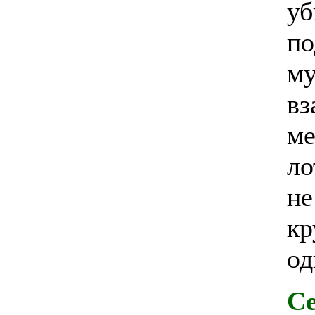
уб
по
му
вз
ме
ло
не
кр
од
Се