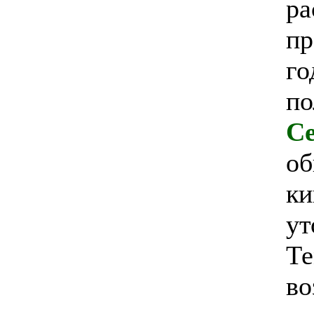
ра
пр
го
по
Cе
об
ки
ут
Т
во