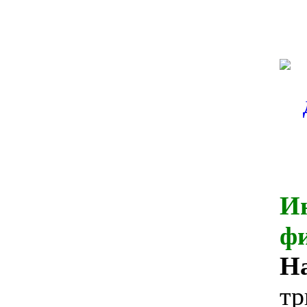
И
ф
Н
тр