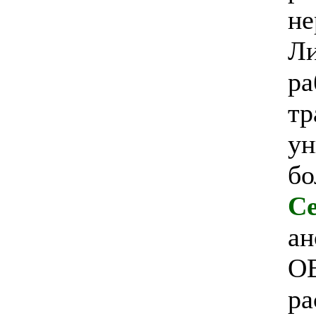
не
Ли
ра
тр
ун
бо
Cе
ан
ОВ
ра