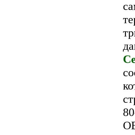
са
те
тр
да
Cе
со
ко
ст
80
ОВ