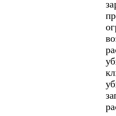
за
пр
ог
во
ра
уб
кл
уб
за
ра