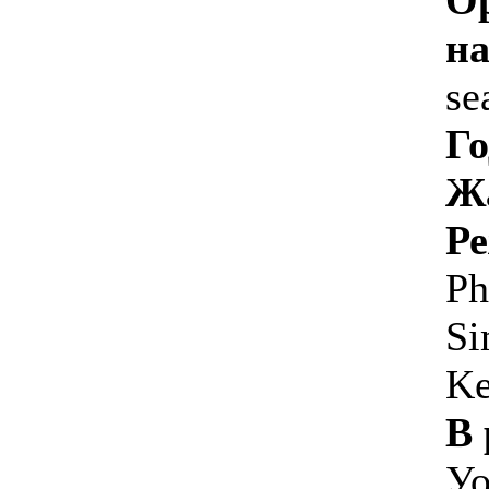
на
se
Го
Ж
Р
Ph
Si
Ke
В 
Уо