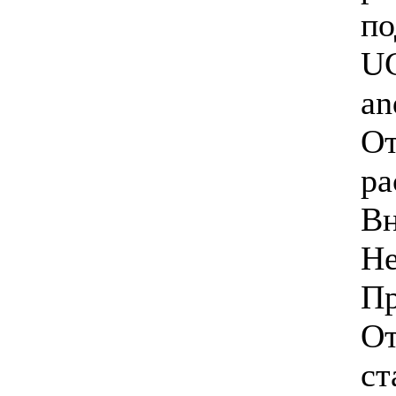
по
UC
an
От
ра
Вн
Н
Пр
От
ст