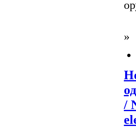
ор
»
Н
о
/ 
el