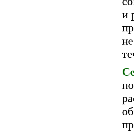
со
и 
пр
не
те
Се
по
ра
об
пр