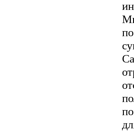
ин
Ми
по
су
Са
от
от
по
по
дл