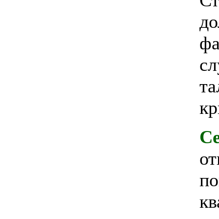
до
фа
сл
та
кр
Се
от
п
кв