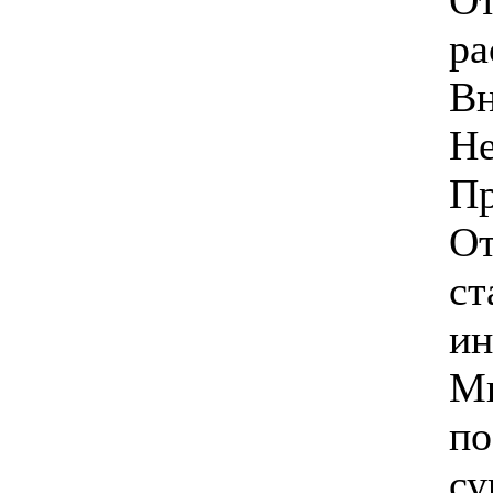
ра
Вн
Н
Пр
От
ст
ин
Ми
по
су