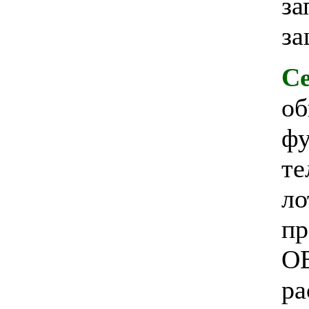
за
за
Се
об
фу
те
ло
пр
ОВ
ра