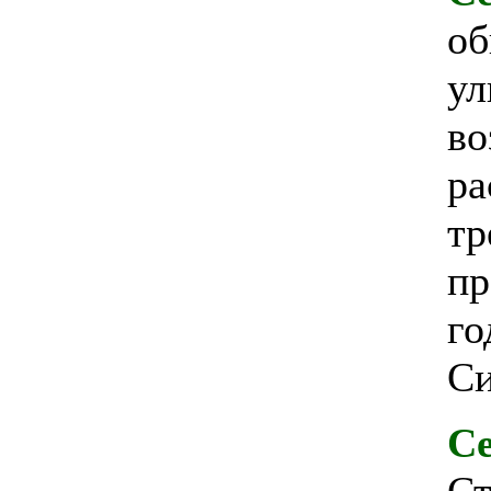
об
у
во
ра
тр
пр
го
Си
Се
С