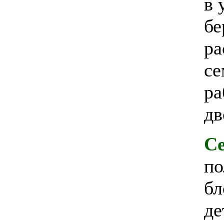
в 
бе
ра
се
ра
дв
Се
по
бл
де