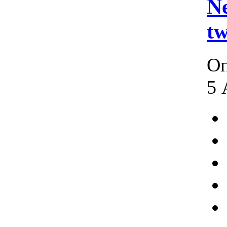
Ne
tw
Оп
5 