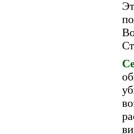
Эт
по
Во
Ст
Се
об
у
во
ра
ви