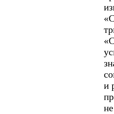
из
«С
тр
«С
ус
зн
со
и 
пр
не