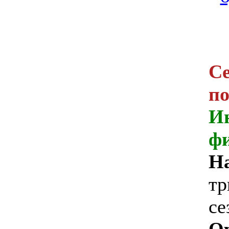
Се
п
И
ф
Н
тр
се
О