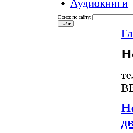
Аудиокниги
Поиск по сайту:
Гл
Н
те
В
Н
д