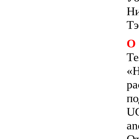
Ни
Тэ
О
Те
«Н
ра
по
UC
an
От