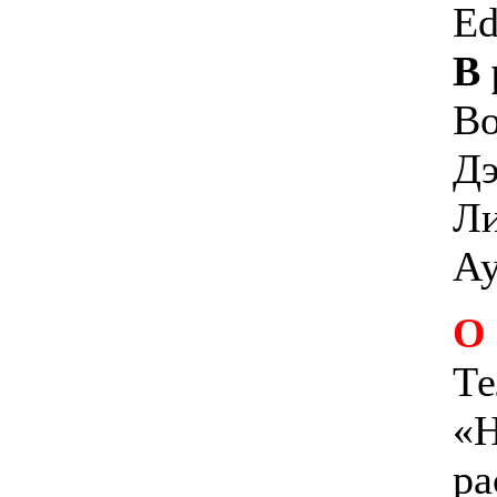
Ed
В 
Во
Дэ
Ли
Ау
О
Те
«Н
ра