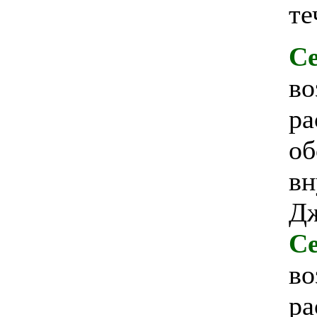
те
Се
во
ра
об
вн
Дж
Cе
во
ра