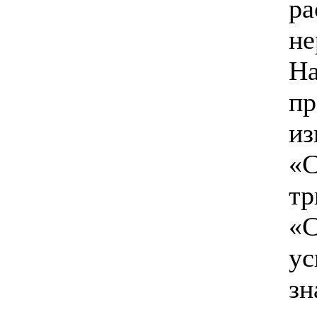
ра
не
На
пр
из
«С
тр
«С
ус
зн