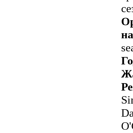
се
О
на
se
Го
Ж
Р
Si
Da
O'