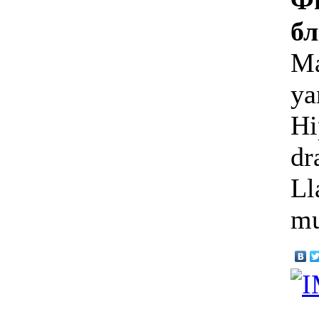
бл
Ма
ya
Hi
dr
Ll
mu