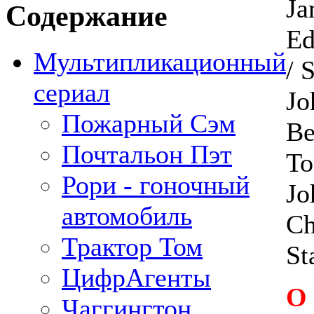
Ja
Содержание
Ed
Мультипликационный
/ 
сериал
Jo
Пожарный Сэм
Be
Почтальон Пэт
To
Рори - гоночный
Jo
автомобиль
Ch
Трактор Том
St
ЦифрАгенты
О
Чаггингтон