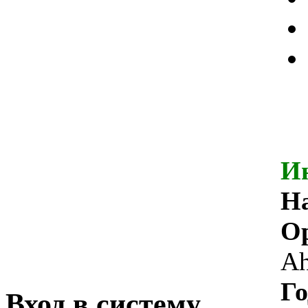
И
Н
Ор
A
Го
Вход в систему