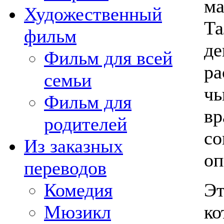
ма
Художественный
Та
фильм
де
Фильм для всей
ра
семьи
чь
Фильм для
вр
родителей
со
Из заказных
оп
переводов
Эт
Комедия
ко
Мюзикл