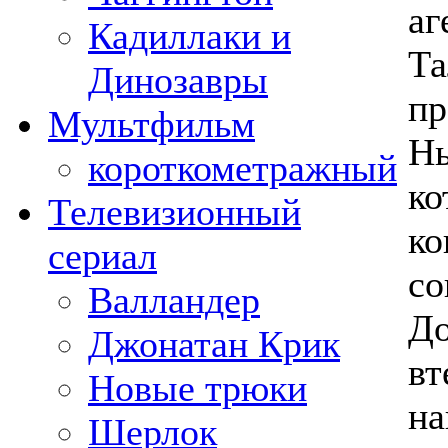
аг
Кадиллаки и
Та
Динозавры
пр
Мультфильм
Нь
короткометражный
ко
Телевизионный
ко
сериал
со
Валландер
До
Джонатан Крик
вт
Новые трюки
на
Шерлок