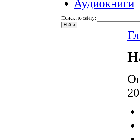
Аудиокниги
Поиск по сайту:
Гл
Н
Оп
20