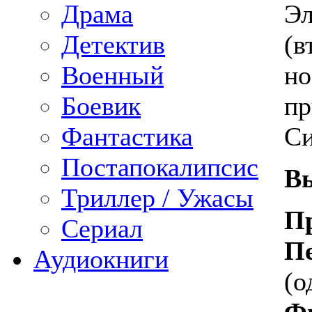
Эл
Драма
(в
Детектив
но
Военный
пр
Боевик
С
Фантастика
Постапокалипсис
В
Триллер / Ужасы
П
Сериал
Пе
Аудиокниги
(о
Фи