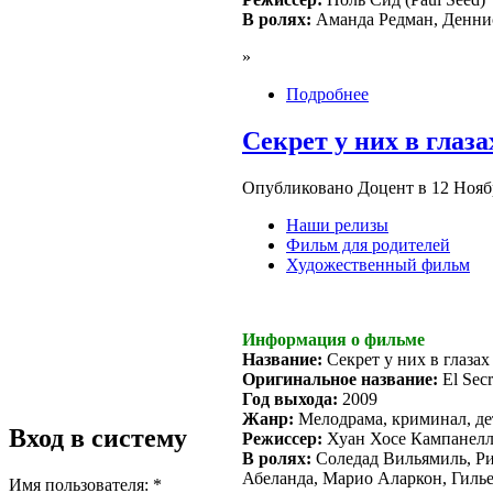
В ролях:
Аманда Редман, Деннис
»
Подробнее
Секрет у них в глазах
Опубликовано Доцент в 12 Ноябр
Наши релизы
Фильм для родителей
Художественный фильм
Информация о фильме
Название:
Секрет у них в глазах
Оригинальное название:
El Secr
Год выхода:
2009
Жанр:
Мелодрама, криминал, де
Вход в систему
Режиссер:
Хуан Хосе Кампанелл
В ролях:
Соледад Вильямиль, Ри
Абеланда, Марио Аларкон, Гиль
Имя пользователя:
*