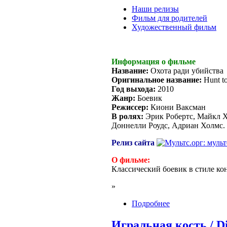
Наши релизы
Фильм для родителей
Художественный фильм
Информация о фильме
Название:
Охота ради убийства
Оригинальное название:
Hunt to
Год выхода:
2010
Жанр:
Боевик
Режиссер:
Киони Ваксман
В ролях:
Эрик Робертс, Майкл Х
Доннелли Роудс, Адриан Холмс.
Релиз сайта
О фильме:
Классический боевик в стиле кон
»
Подробнее
Игральная кость / D