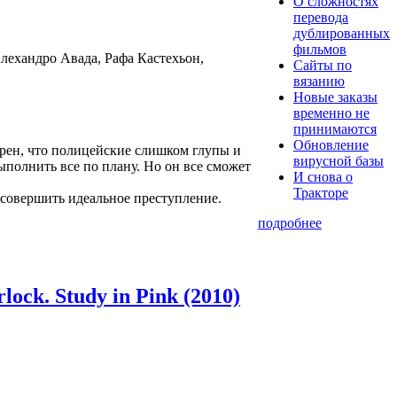
О сложностях
перевода
дублированных
фильмов
лехандро Авада, Рафа Кастехьон,
Сайты по
вязанию
Новые заказы
временно не
принимаются
Обновление
рен, что полицейские слишком глупы и
вирусной базы
ыполнить все по плану. Но он все сможет
И снова о
Тракторе
 совершить идеальное преступление.
подробнее
ock. Study in Pink (2010)