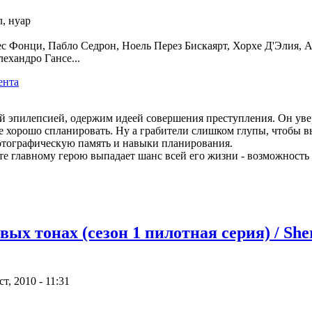
, нуар
с Фонци, Пабло Седрон, Ноель Перез Бискаярт, Хорхе Д'Элия, А
ехандро Гансе...
й эпилепсией, одержим идеей совершения преступления. Он уве
се хорошо спланировать. Ну а грабители слишком глупы, чтобы в
отографическую память и навыки планирования.
оте главному герою выпадает шанс всей его жизни - возможность
ых тонах (сезон 1 пилотная серия) / Sherl
, 2010 - 11:31