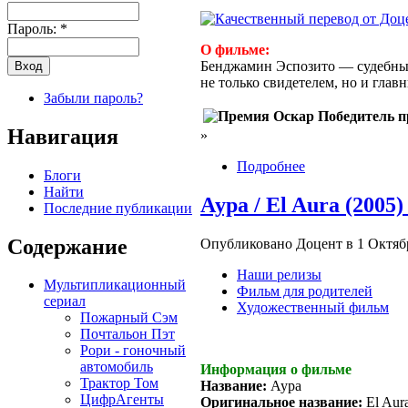
Пароль:
*
О фильме:
Бенджамин Эспозито — судебный
не только свидетелем, но и гл
Забыли пароль?
Победитель п
Навигация
»
Подробнее
Блоги
Найти
Аура / El Aura (2005
Последние публикации
Содержание
Опубликовано Доцент в 1 Октябрь
Наши релизы
Мультипликационный
Фильм для родителей
сериал
Художественный фильм
Пожарный Сэм
Почтальон Пэт
Рори - гоночный
автомобиль
Информация о фильме
Трактор Том
Название:
Аура
ЦифрАгенты
Оригинальное название:
El Aur