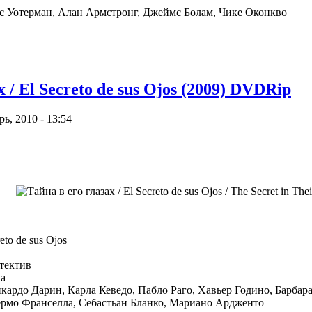
 Уотерман, Алан Армстронг, Джеймс Болам, Чике Оконкво
 / El Secreto de sus Ojos (2009) DVDRip
ь, 2010 - 13:54
eto de sus Ojos
тектив
а
кардо Дарин, Карла Кеведо, Пабло Раго, Хавьер Годино, Барбар
ермо Франселла, Себастьан Бланко, Мариано Ардженто