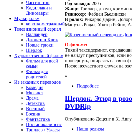
Чаггингтон
Год выхода:
2005
Кадиллаки и
Жанр:
Триллер, драма, криминал
Динозавры
Режиссер:
Фабиан Бьелински
Мультфильм
В ролях:
Рикардо Дарин, Долоре
короткометражный
Мануэль Родал, Уолтер Рейно, Ал
Телевизионный сериал
Валландер
Джонатан Крик
О фильме:
Новые трюки
Тихий таксидермист, страдающи
Шерлок
не найдут преступников, если в
Художественный фильм
провернуть, опираясь на свою ф
Фильм для всей
После несчастного случая на ох
семьи
Фильм для
»
родителей
Из заказных переводов
Подробнее
Комедия
Мюзикл
Шерлок. Этюд в розов
Драма
Детектив
DVDRip
Военный
Боевик
Опубликовано Доцент в 31 Август
Фантастика
Постапокалипсис
Наши релизы
Триллер / Ужасы