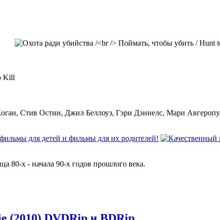
 Kill
оган, Стив Остин, Джил Беллоуз, Гэри Дэниелс, Мари Авгеропу
ца 80-х - начала 90-х годов прошлого века.
ie (2010) DVDRip и BDRip